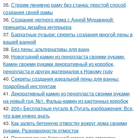
35.
Строим ленивую раму без станка: простой способ
создания своей рамы
36.
Создание уютного дома с Анной Муравиной:
принципы дизайна интерьера
37.
Бархатные пузыри: секреты создания многой пены в
вашей ванной
38.
Без пены: альтернативы для ванн
39.
Новогодний камин из пенопласта своими руками.
Камин своими руками декоративный из коробок,
пенопласта и других материалов к Новому году
40.
Секреты создания идеальной пены для ванны:
подробный инструктаж
41.
Декоративный камин из пенопласта своими руками
на новый год. №1. Фальш-камин из картонных коробок
42.
200+ Бесплатные пугало & Пугать изображения: Все,
что вам нужно знать
43.
Как залить бетонную отмостку вокруг дома своими
руками. Разновидности отмосток
44.
Приготовление бетонной смеси для отмостки.