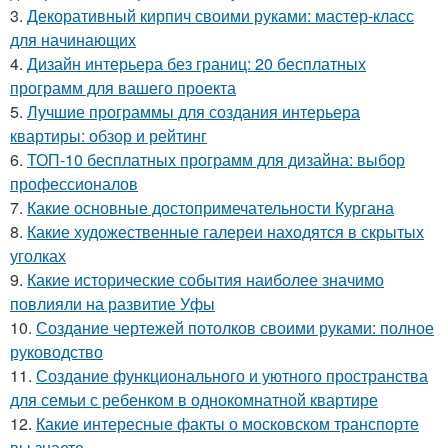
3.
Декоративный кирпич своими руками: мастер-класс
для начинающих
4.
Дизайн интерьера без границ: 20 бесплатных
программ для вашего проекта
5.
Лучшие программы для создания интерьера
квартиры: обзор и рейтинг
6.
ТОП-10 бесплатных программ для дизайна: выбор
профессионалов
7.
Какие основные достопримечательности Кургана
8.
Какие художественные галереи находятся в скрытых
уголках
9.
Какие исторические события наиболее значимо
повлияли на развитие Уфы
10.
Создание чертежей потолков своими руками: полное
руководство
11.
Создание функционального и уютного пространства
для семьи с ребенком в однокомнатной квартире
12.
Какие интересные факты о московском транспорте
вы знаете