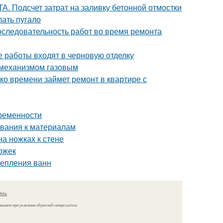
. Подсчет затрат на заливку бетонной отмостки
лать пугало
оследовательность работ во время ремонта
е работы входят в черновую отделку
 механизмом газовым
ко времени займет ремонт в квартире с
временности
ования к материалам
на ножках к стене
ожек
репления ванн
язь
решено при указании обратной гиперссылки.