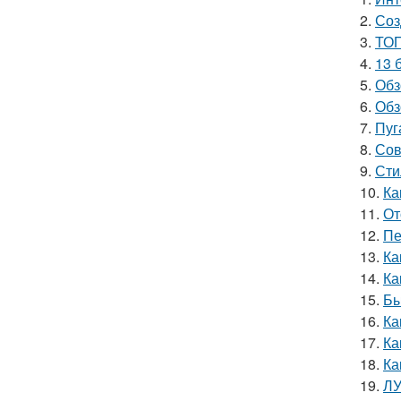
2.
Соз
3.
ТОП
4.
13 
5.
Обз
6.
Обз
7.
Пуг
8.
Сов
9.
Сти
10.
Ка
11.
От
12.
Пе
13.
Ка
14.
Ка
15.
Бы
16.
Ка
17.
Ка
18.
Ка
19.
ЛУ