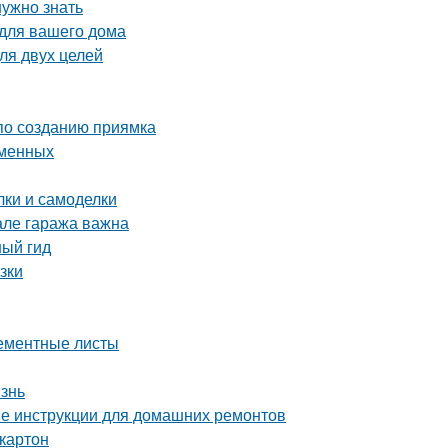
нужно знать
 для вашего дома
ля двух целей
 по созданию приямка
еменных
ки и самоделки
але гаража важна
ный гид
зки
цементные листы
изнь
ые инструкции для домашних ремонтов
картон