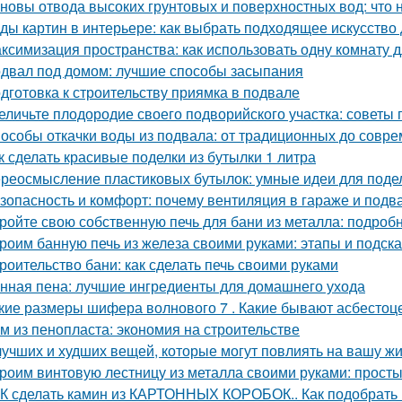
новы отвода высоких грунтовых и поверхностных вод: что 
ды картин в интерьере: как выбрать подходящее искусство
ксимизация пространства: как использовать одну комнату д
двал под домом: лучшие способы засыпания
дготовка к строительству приямка в подвале
еличьте плодородие своего подворийского участка: советы
особы откачки воды из подвала: от традиционных до совр
к сделать красивые поделки из бутылки 1 литра
реосмысление пластиковых бутылок: умные идеи для подел
зопасность и комфорт: почему вентиляция в гараже и подв
ройте свою собственную печь для бани из металла: подроб
роим банную печь из железа своими руками: этапы и подска
роительство бани: как сделать печь своими руками
нная пена: лучшие ингредиенты для домашнего ухода
кие размеры шифера волнового 7 . Какие бывают асбесто
м из пенопласта: экономия на строительстве
лучших и худших вещей, которые могут повлиять на вашу ж
роим винтовую лестницу из металла своими руками: прост
К сделать камин из КАРТОННЫХ КОРОБОК.. Как подобрать 