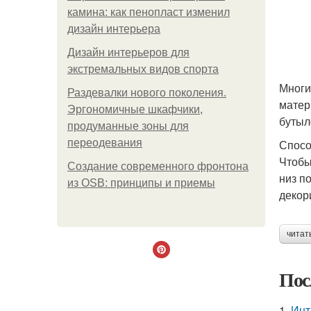
камина: как пенопласт изменил
дизайн интерьера
Дизайн интерьеров для
экстремальных видов спорта
Многи
Раздевалки нового поколения.
матер
Эргономичные шкафчики,
бутыл
продуманные зоны для
переодевания
Спосо
Чтобы
Создание современного фронтона
низ п
из OSB: принципы и приемы
декор
читат
Пос
1.
Инт