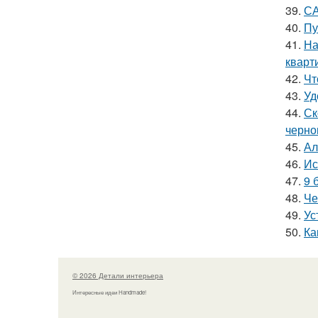
39.
СА
40.
Пу
41.
На
кварт
42.
Чт
43.
Уд
44.
Ск
черно
45.
Ал
46.
Ис
47.
9 
48.
Че
49.
Ус
50.
Ка
© 2026 Детали интерьера
Интересные идеи Handmade!