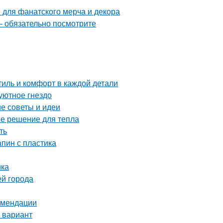
 для фанатского мерча и декора
– обязательно посмотрите
иль и комфорт в каждой детали
уютное гнездо
е советы и идеи
ое решение для тепла
ть
апин с пластика
ика
ей города
комендации
 вариант