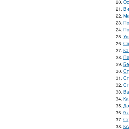
20.
Ос
21.
Ви
22.
Ма
23.
По
24.
По
25.
Ув
26.
Сп
27.
Ка
28.
Пе
29.
Бе
30.
Ст
31.
Ст
32.
Ст
33.
Ва
34.
Ка
35.
До
36.
9 
37.
Ст
38.
КА