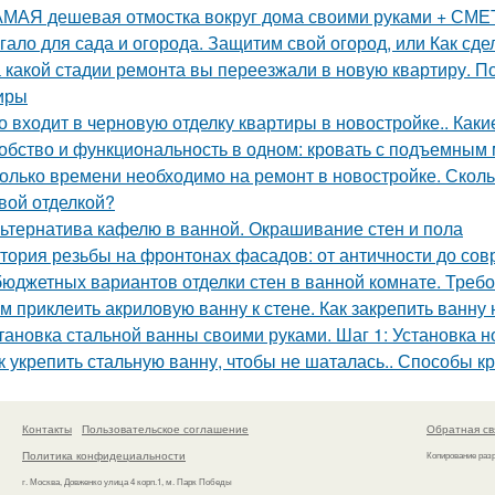
МАЯ дешевая отмостка вокруг дома своими руками + СМЕТА
гало для сада и огорода. Защитим свой огород, или Как сде
 какой стадии ремонта вы переезжали в новую квартиру. П
иры
о входит в черновую отделку квартиры в новостройке.. Каки
обство и функциональность в одном: кровать с подъемным
олько времени необходимо на ремонт в новостройке. Сколь
вой отделкой?
ьтернатива кафелю в ванной. Окрашивание стен и пола
тория резьбы на фронтонах фасадов: от античности до со
бюджетных вариантов отделки стен в ванной комнате. Треб
м приклеить акриловую ванну к стене. Как закрепить ванну 
тановка стальной ванны своими руками. Шаг 1: Установка н
к укрепить стальную ванну, чтобы не шаталась.. Способы к
Контакты
Пользовательское соглашение
Обратная св
Политика конфидециальности
Копирование раз
г. Москва, Довженко улица 4 корп.1, м. Парк Победы