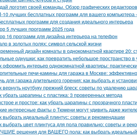
дай логотип своей команды. Обзор графических редакторов
-10 лучших бесплатных программ для вашего компьютера 
бесплатных программ для создания идеального интерьера
ор 5 лучших программ 2025 года
ор 16 программ для дизайна интерьера на телефон
ало в золотых полях: символ сельской жизни
ременный дизайн комнаты в однокомнатной квартире 20: ст
льные однушки: как превратить небольшое пространство в 
к оформить интерьер однокомнатной квартиры: практически
опительные печи-камины для гаража в Москве: эффективн
чь для гаража длительного горения: как выбрать и установи
к вернуть ноутбуку прежний блеск: советы по удалению цар
к убрать царапины с пластика: 3 проверенных метода
строе и простое: как убрать царапины с прозрачного пласт
кие интересные факты о Тюмени могут удивить даже жител
к выбрать идеальный плинтус: советы и рекомендации
к выбрать цвет плинтуса для пола правильно: советы и ре
ЧШИЕ решения для ВАШЕГО пола: как выбрать идеальный