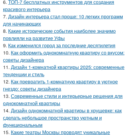
6.
ТОП-7 бесплатных инструментов для создания
красивого интерьера
7.
Дизайн интерьера стал проще: 10 легких программ
для начинающих
8.
Какие исторические события наиболее значимо
повлияли на развитие Уфы
9.
Как изменился город за последние десятилетия
10.
Как оформить однокомнатную квартиру со вкусом:
советы дизайнера
11.
Дизайн 1-комнатной квартиры 2025: современные
тенденции и стиль
12.
Как превратить 1-комнатную квартиру в уютное
гнездо: советы дизайнера
13.
Современные стили и интерьерные решения для
однокомнатной квартиры
14.
Дизайн однокомнатной квартиры в хрущевке: как
сделать небольшое пространство уютным и
функциональным
15.
Какие театры Москвы проводят уникальные