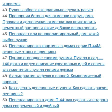
и приемы
43.
Рулоны обоев: как правильно сделать расчет
44.
Пропорции бетона для отмостки вокруг дома.
Прочная и долговечная отмостка: как приготовить
цементный раствор и какие добавки использовать
45.
Пенопласт или пенополистирольный дом: какой
выбор лучше
46.
Перепланировка квартиры в домах серии П-44М:
основные этапы и принципы
47.
Пугало огородное своими руками. Пугало в сад —
140 фото и видео описание креативных идей и советы,
как смастерить пугало своими руками
48.
6 альтернатив кафелю в ванной. Компромиссный
вариант
49.
Как сделать деревянные ступени. Как сделать расчет
лестницы?
50.
Перепланировка в доме П-44: как сделать из старого
дома современный и удобный