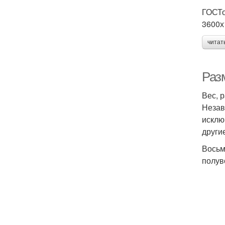
ГОСТо
3600х
читат
Раз
Вес, 
Незав
исклю
други
Восьм
полув