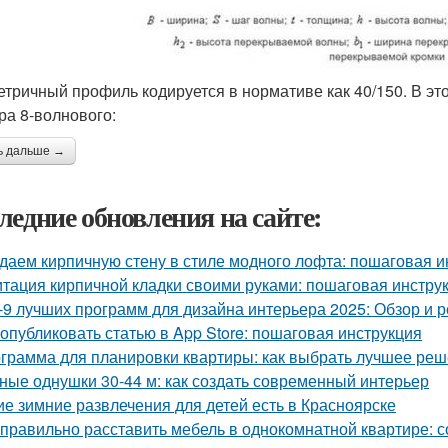
тричный профиль кодируется в нормативе как 40/150. В 
а 8-волнового:
ь дальше →
ледние обновления на сайте:
даем кирпичную стену в стиле модного лофта: пошаговая и
тация кирпичной кладки своими руками: пошаговая инстру
-9 лучших программ для дизайна интерьера 2025: Обзор и 
 опубликовать статью в App Store: пошаговая инструкция
грамма для планировки квартиры: как выбрать лучшее ре
ные однушки 30-44 м: как создать современный интерьер
ие зимние развлечения для детей есть в Красноярске
 правильно расставить мебель в однокомнатной квартире: 