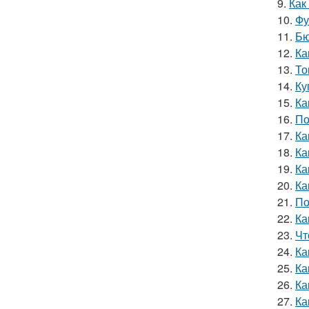
9.
Как
10.
Фу
11.
Бю
12.
Ка
13.
То
14.
Ку
15.
Ка
16.
По
17.
Ка
18.
Ка
19.
Ка
20.
Ка
21.
По
22.
Ка
23.
Чт
24.
Ка
25.
Ка
26.
Ка
27.
Ка