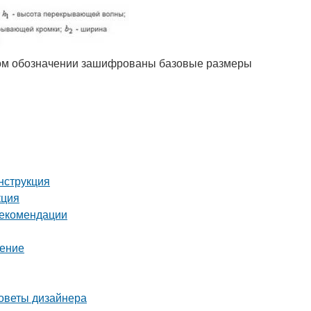
этом обозначении зашифрованы базовые размеры
нструкция
кция
рекомендации
шение
советы дизайнера