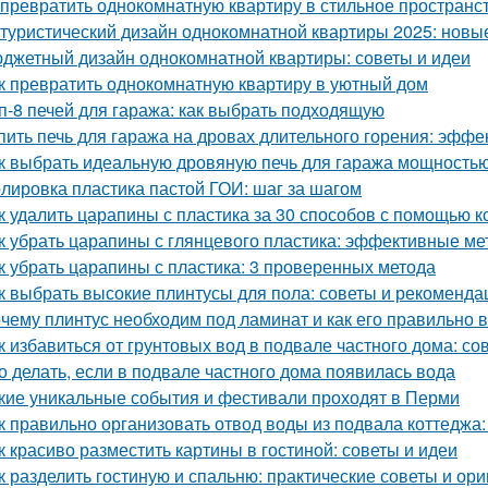
 превратить однокомнатную квартиру в стильное пространс
туристический дизайн однокомнатной квартиры 2025: нов
джетный дизайн однокомнатной квартиры: советы и идеи
к превратить однокомнатную квартиру в уютный дом
п-8 печей для гаража: как выбрать подходящую
пить печь для гаража на дровах длительного горения: эфф
к выбрать идеальную дровяную печь для гаража мощностью
лировка пластика пастой ГОИ: шаг за шагом
к удалить царапины с пластика за 30 способов с помощью к
к убрать царапины с глянцевого пластика: эффективные м
к убрать царапины с пластика: 3 проверенных метода
к выбрать высокие плинтусы для пола: советы и рекоменда
чему плинтус необходим под ламинат и как его правильно 
к избавиться от грунтовых вод в подвале частного дома: с
о делать, если в подвале частного дома появилась вода
кие уникальные события и фестивали проходят в Перми
к правильно организовать отвод воды из подвала коттеджа:
к красиво разместить картины в гостиной: советы и идеи
к разделить гостиную и спальню: практические советы и ор