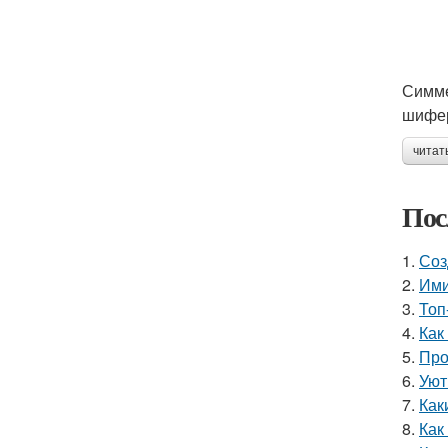
Симме
шифер
читат
Пос
1.
Соз
2.
Ими
3.
Топ
4.
Как
5.
Про
6.
Уют
7.
Как
8.
Как