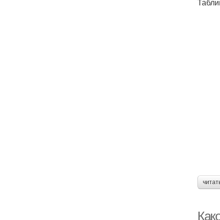
Табли
читат
Как