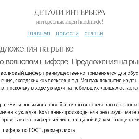
ДЕТАЛИ ИНТЕРЬЕРА
интересные идеи handmade!
главная
новости
статьи
дложения на рынке
 о волновом шифере. Предложения на ры
волновый шифер преимущественно применяется для обуст
чения, складских комплексов и т.д. Монтаж покрытия из д
ла, поскольку в ходе укладки на небольших крышах остаетс
 семи- и восьмиволновый активно востребован в частном с
мичен в укладке. Компании-производители реализуют матер
 представлен шиферный лист толщиной 5,2 мм. Толщина лис
 шифера по ГОСТ, размер листа