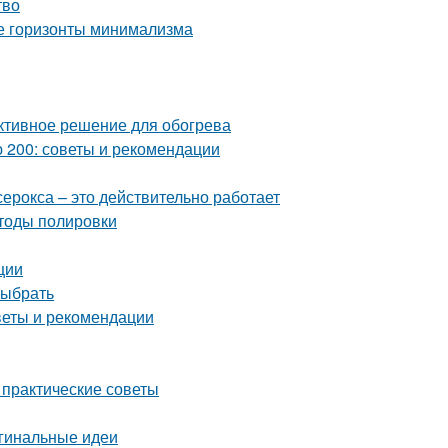
тво
ые горизонты минимализма
ективное решение для обогрева
 200: советы и рекомендации
серокса – это действительно работает
етоды полировки
ции
выбрать
оветы и рекомендации
 практические советы
игинальные идеи