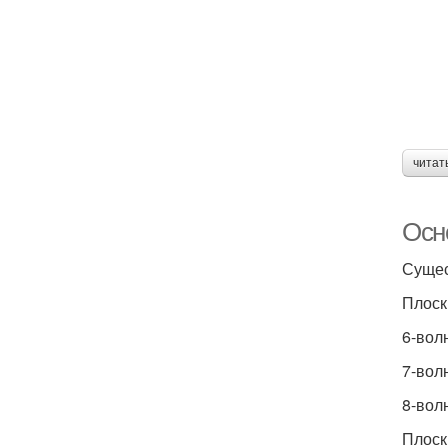
читат
Осн
Сущес
Плоск
6-вол
7-вол
8-вол
Плоск