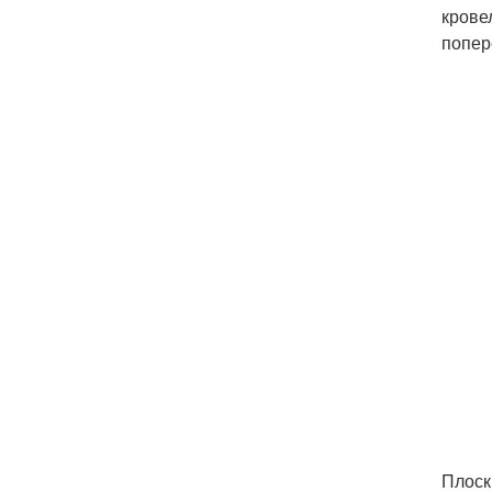
крове
попер
Плоск