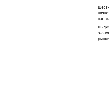
Шести
назна
насти
Шифер
эконо
рынке