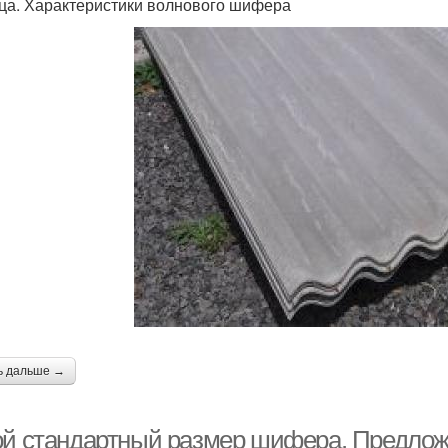
ца. Характеристики волнового шифера
ь дальше →
ой стандартный размер шифера. Предлож