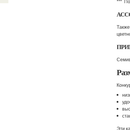
*** П
АСС
Также
цветн
ПРИ
Семив
Раз
Конку
низ
удо
выс
ста
Эти к