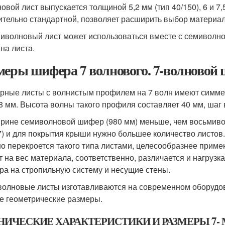
новой лист выпускается толщиной 5,2 мм (тип 40/150), 6 и 7
ительно стандартной, позволяет расширить выбор материал
иволновый лист может использоваться вместе с семиволнов
на листа.
меры шифера 7 волнового. 7-волновой
ные листы с волнистым профилем на 7 волн имеют симмет
5,8 мм. Высота волны такого профиля составляет 40 мм, шаг 
рине семиволновой шифер (980 мм) меньше, чем восьмиво
7) и для покрытия крыши нужно большее количество листов
о перекроется такого типа листами, целесообразнее прим
т на вес материала, соответственно, различается и нагрузк
ра на стропильную систему и несущие стены.
олновые листы изготавливаются на современном оборудова
е геометрические размеры.
НИЧЕСКИЕ ХАРАКТЕРИСТИКИ И РАЗМЕРЫ 7-