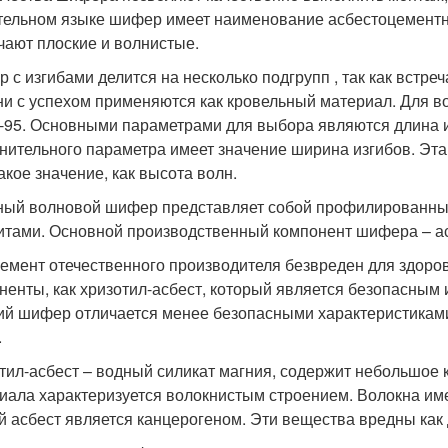
тельном языке шифер имеет наименование асбестоцементн
чают плоские и волнистые.
 с изгибами делится на несколько подгрупп , так как встре
ни с успехом применяются как кровельный материал. Для в
-95. Основными параметрами для выбора являются длина и
нительного параметра имеет значение ширина изгибов. Эт
акое значение, как высота волн.
ый волновой шифер представляет собой профилированные
итами. Основной производственный компонент шифера – а
емент отечественного производителя безвреден для здоров
ненты, как хризотил-асбест, который является безопасным 
ий шифер отличается менее безопасными характеристиками
.
тил-асбест – водный силикат магния, содержит небольшое
иала характеризуется волокнистым строением. Волокна име
й асбест является канцерогеном. Эти вещества вредны как 