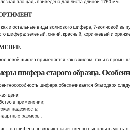
олезная площадь приведена для листа длиной 1750 мм.
ОРТИМЕНТ
 как и остальные виды волнового шифера, 7-волновой вы
ого шифера: зеленый, синий, красный, коричневый и оранж
МЕНИЕ
олновой шифер применяется как в жилом, так и в промышл
меры шифера старого образца. Особенн
рентносособность шифера обеспечивается благодаря сле
кая цена;
бство в применении;
окая надежность;
ндартные размеры.
ачества шифера позволяют качественно выполнить монтаж, 