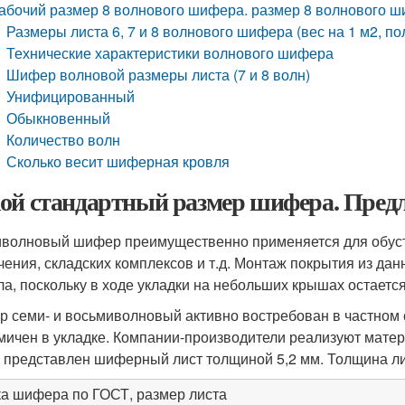
абочий размер 8 волнового шифера. размер 8 волнового ш
Размеры листа 6, 7 и 8 волнового шифера (вес на 1 м2, п
Технические характеристики волнового шифера
Шифер волновой размеры листа (7 и 8 волн)
Унифицированный
Обыкновенный
Количество волн
Сколько весит шиферная кровля
ой стандартный размер шифера. Пред
волновый шифер преимущественно применяется для обуст
чения, складских комплексов и т.д. Монтаж покрытия из д
ла, поскольку в ходе укладки на небольших крышах остаетс
 семи- и восьмиволновый активно востребован в частном с
мичен в укладке. Компании-производители реализуют матер
 представлен шиферный лист толщиной 5,2 мм. Толщина лис
а шифера по ГОСТ, размер листа