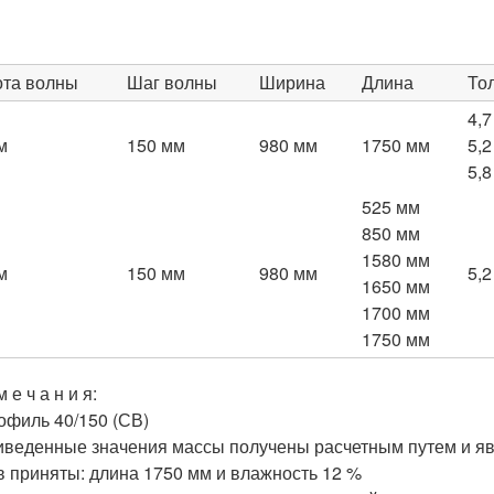
та волны
Шаг волны
Ширина
Длина
То
4,7
м
150 мм
980 мм
1750 мм
5,2
5,8
525 мм
850 мм
1580 мм
м
150 мм
980 мм
5,2
1650 мм
1700 мм
1750 мм
м е ч а н и я:
иль 40/150 (СВ)
иведенные значения массы получены расчетным путем и я
в приняты: длина 1750 мм и влажность 12 %