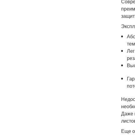
Совре
преим
защит
Экспл
Абс
тем
Лег
рез
Выс
Гар
пот
Недос
необх
Даже 
листо
Еще о