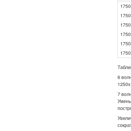
1750
1750
1750
1750
1750
1750
Табли
6 вол
1250х
7 вол
Умень
постр
Увели
сокра