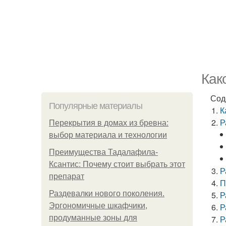
Как
Сод
Популярные материалы
К
Р
Перекрытия в домах из бревна:
выбор материала и технологии
Преимущества Тадалафила-
Ксантис: Почему стоит выбрать этот
Р
препарат
П
Раздевалки нового поколения.
Р
Эргономичные шкафчики,
Р
продуманные зоны для
Р