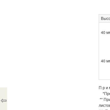
Высо
40 м
40 м
П р и 
*Проф
⇦
** Пр
листо