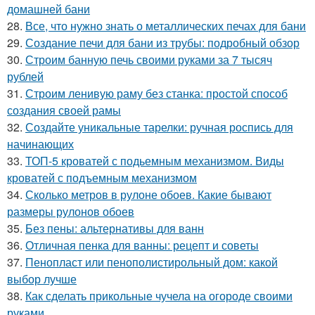
домашней бани
28.
Все, что нужно знать о металлических печах для бани
29.
Создание печи для бани из трубы: подробный обзор
30.
Строим банную печь своими руками за 7 тысяч
рублей
31.
Строим ленивую раму без станка: простой способ
создания своей рамы
32.
Создайте уникальные тарелки: ручная роспись для
начинающих
33.
ТОП-5 кроватей с подьемным механизмом. Виды
кроватей с подъемным механизмом
34.
Сколько метров в рулоне обоев. Какие бывают
размеры рулонов обоев
35.
Без пены: альтернативы для ванн
36.
Отличная пенка для ванны: рецепт и советы
37.
Пенопласт или пенополистирольный дом: какой
выбор лучше
38.
Как сделать прикольные чучела на огороде своими
руками