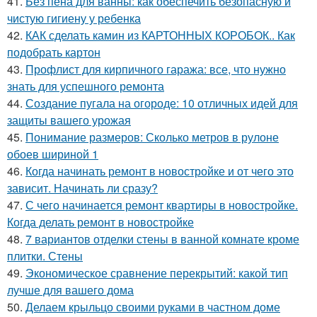
41.
Без пена для ванны: как обеспечить безопасную и
чистую гигиену у ребенка
42.
КАК сделать камин из КАРТОННЫХ КОРОБОК.. Как
подобрать картон
43.
Профлист для кирпичного гаража: все, что нужно
знать для успешного ремонта
44.
Создание пугала на огороде: 10 отличных идей для
защиты вашего урожая
45.
Понимание размеров: Сколько метров в рулоне
обоев шириной 1
46.
Когда начинать ремонт в новостройке и от чего это
зависит. Начинать ли сразу?
47.
С чего начинается ремонт квартиры в новостройке.
Когда делать ремонт в новостройке
48.
7 вариантов отделки стены в ванной комнате кроме
плитки. Стены
49.
Экономическое сравнение перекрытий: какой тип
лучше для вашего дома
50.
Делаем крыльцо своими руками в частном доме