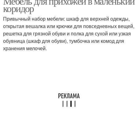
Мебель для прихожей в маленький
коридор
Привычный набор мебели: шкаф для верхней одежды,
Прихожие со шкафом-
открытая вешалка или крючки для повседневных вещей,
Купе в коридор
купе
решетка для грязной обуви и полка для сухой или узкая
обувница (шкаф для обуви), тумбочка или комод для
хранения мелочей.
Готовые прихожие