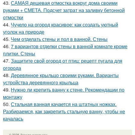
43.
САМАЯ дешевая отмостка вокруг дома своими
руками + СМЕТА. Подсчет затрат на заливку бетонной
отмостки
44.
Чучело на огород красивое: как создать уютный
уголок на природе
45.
Чем отделать стены и пол в ванной. Стены
46.
7 вариантов отделки стены в ванной комнате кроме
плитки. Стены
47.
Защитите свой огород от птиц: рецепт пугала для
огорода
48.
Деревянное крыльцо своими руками. Варианты
устройства деревянного крыльца
49.
Нужно ли крепить ванну к стене. Рекомендации по
монтажу
50.
Стальная ванная качается на штатных ножках.
Разбираемся, как закрепить стальную ванну, чтобы не
качалась
© 2026 Детали интерьера