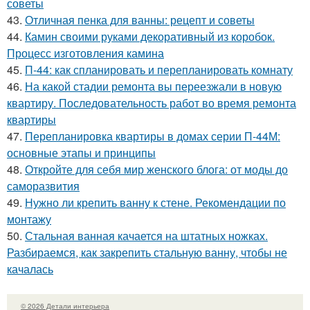
советы
43.
Отличная пенка для ванны: рецепт и советы
44.
Камин своими руками декоративный из коробок.
Процесс изготовления камина
45.
П-44: как спланировать и перепланировать комнату
46.
На какой стадии ремонта вы переезжали в новую
квартиру. Последовательность работ во время ремонта
квартиры
47.
Перепланировка квартиры в домах серии П-44М:
основные этапы и принципы
48.
Откройте для себя мир женского блога: от моды до
саморазвития
49.
Нужно ли крепить ванну к стене. Рекомендации по
монтажу
50.
Стальная ванная качается на штатных ножках.
Разбираемся, как закрепить стальную ванну, чтобы не
качалась
© 2026 Детали интерьера