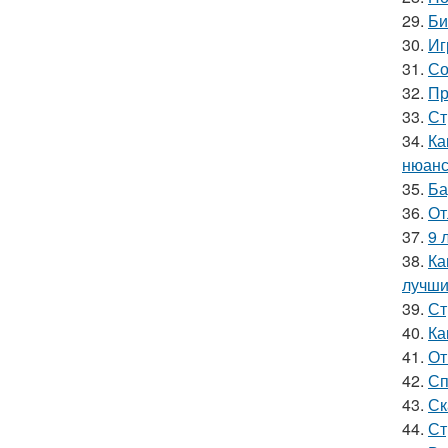
29.
Би
30.
Иг
31.
Со
32.
Пр
33.
Ст
34.
Ка
нюанс
35.
Ба
36.
От
37.
9 
38.
Ка
лучши
39.
Ст
40.
Ка
41.
От
42.
Сп
43.
Ск
44.
Ст