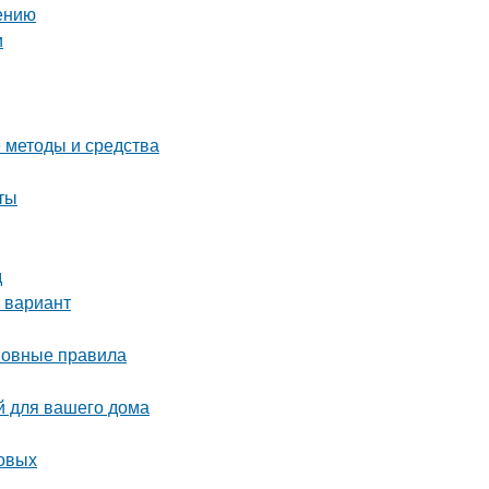
нению
и
е методы и средства
ты
д
 вариант
сновные правила
й для вашего дома
товых