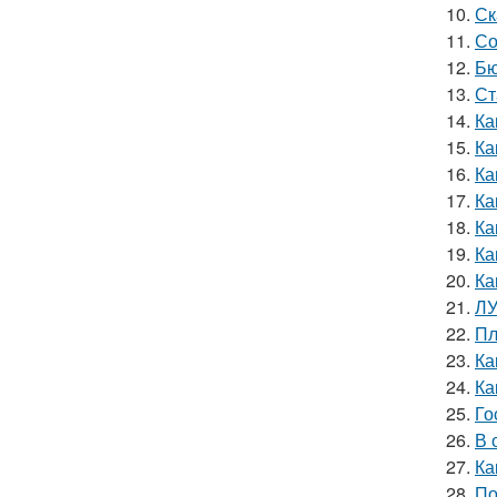
10.
Ск
11.
Со
12.
Бю
13.
Ст
14.
Ка
15.
Ка
16.
Ка
17.
Ка
18.
Ка
19.
Ка
20.
Ка
21.
ЛУ
22.
Пл
23.
Ка
24.
Ка
25.
Го
26.
В 
27.
Ка
28.
По