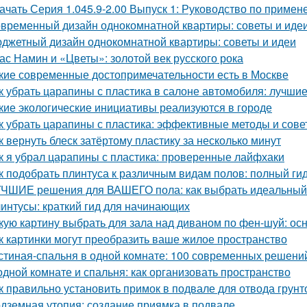
ачать Серия 1.045.9-2.00 Выпуск 1: Руководство по приме
временный дизайн однокомнатной квартиры: советы и иде
джетный дизайн однокомнатной квартиры: советы и идеи
ас Намин и «Цветы»: золотой век русского рока
кие современные достопримечательности есть в Москве
к убрать царапины с пластика в салоне автомобиля: лучши
кие экологические инициативы реализуются в городе
к убрать царапины с пластика: эффективные методы и сове
к вернуть блеск затёртому пластику за несколько минут
к я убрал царапины с пластика: проверенные лайфхаки
к подобрать плинтуса к различным видам полов: полный ги
ЧШИЕ решения для ВАШЕГО пола: как выбрать идеальный
интусы: краткий гид для начинающих
кую картину выбрать для зала над диваном по фен-шуй: о
к картинки могут преобразить ваше жилое пространство
стиная-спальня в одной комнате: 100 современных решени
одной комнате и спальня: как организовать пространство
к правильно установить примок в подвале для отвода грун
дземная утопия: создание приямка в подвале