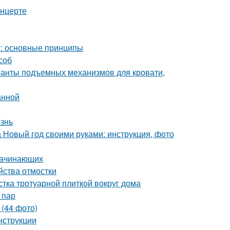
онцерте
м: основные принципы
соб
ианты подъемных механизмов для кровати,
анной
изнь
а Новый год своими руками: инструкция, фото
 начинающих
йства отмостки
стка тротуарной плиткой вокруг дома
 пар
 (44 фото)
нструкции