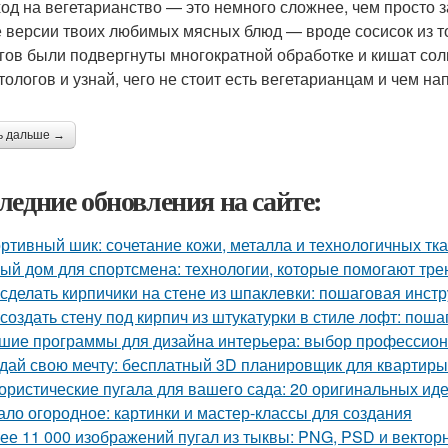
од на вегетарианство — это немного сложнее, чем просто з
 версии твоих любимых мясных блюд — вроде сосисок из 
гов были подвергнуты многократной обработке и кишат соль
тологов и узнай, чего не стоит есть вегетарианцам и чем на
ь дальше →
ледние обновления на сайте:
ртивный шик: сочетание кожи, металла и технологичных тк
ый дом для спортсмена: технологии, которые помогают тре
 сделать кирпичики на стене из шпаклевки: пошаговая инст
 создать стену под кирпич из штукатурки в стиле лофт: пош
шие программы для дизайна интерьера: выбор профессио
дай свою мечту: бесплатный 3D планировщик для квартиры
ристические пугала для вашего сада: 20 оригинальных ид
ало огородное: картинки и мастер-классы для создания
ее 11 000 изображений пугал из тыквы: PNG, PSD и векто