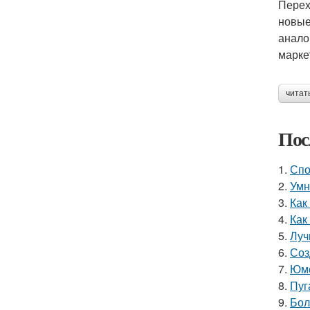
Перех
новые
анало
марке
читат
Пос
1.
Спо
2.
Умн
3.
Как
4.
Как
5.
Луч
6.
Соз
7.
Юмо
8.
Пуг
9.
Бол