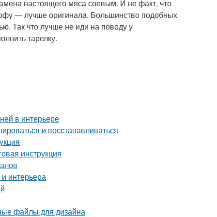
амена настоящего мяса соевым. И не факт, что
тофу — лучше оригинала. Большинство подобных
ю. Так что лучше не иди на поводу у
полнить тарелку.
аней в интерьере
нироваться и восстанавливаться
рукция
аговая инструкция
налов
 и интерьера
ей
рные файлы для дизайна