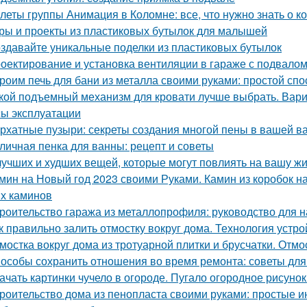
леты группы Анимация в Коломне: все, что нужно знать о к
ры и проекты из пластиковых бутылок для малышей
здавайте уникальные поделки из пластиковых бутылок
оектирование и установка вентиляции в гараже с подвало
роим печь для бани из металла своими руками: простой спо
кой подъемный механизм для кровати лучше выбрать. Вар
ы эксплуатации
рхатные пузыри: секреты создания многой пены в вашей в
личная пенка для ванны: рецепт и советы
лучших и худших вещей, которые могут повлиять на вашу ж
мин на Новый год 2023 своими Руками. Камин из коробок н
х каминов
роительство гаража из металлопрофиля: руководство для
к правильно залить отмостку вокруг дома. Технология устро
мостка вокруг дома из тротуарной плитки и брусчатки. Отмо
особы сохранить отношения во время ремонта: советы для
ачать картинки чучело в огороде. Пугало огородное рисунок
роительство дома из пенопласта своими руками: простые и