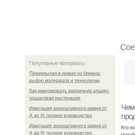
Сое
Популярные материалы
Перекрытия в домах из бревна:
выбор материала и технологии
Как имитировать кирпичную кладку:
пошаговая инструкция
Чем
Имитация декоративного камня от
про
А до Я: полное руководство
Имитация декоративного камня от
Кто х
А до Я: полное руководство
Читай