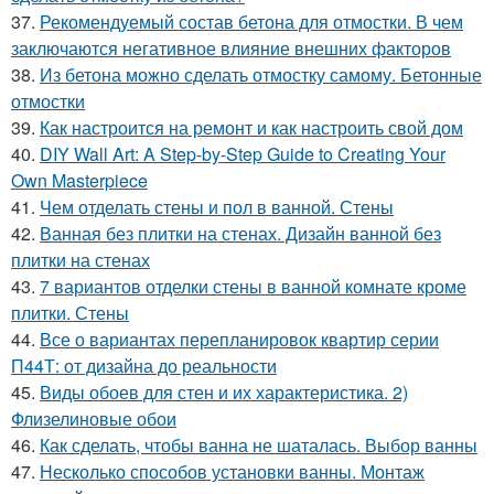
37.
Рекомендуемый состав бетона для отмостки. В чем
заключаются негативное влияние внешних факторов
38.
Из бетона можно сделать отмостку самому. Бетонные
отмостки
39.
Как настроится на ремонт и как настроить свой дом
40.
DIY Wall Art: A Step-by-Step Guide to Creating Your
Own Masterpiece
41.
Чем отделать стены и пол в ванной. Стены
42.
Ванная без плитки на стенах. Дизайн ванной без
плитки на стенах
43.
7 вариантов отделки стены в ванной комнате кроме
плитки. Стены
44.
Все о вариантах перепланировок квартир серии
П44Т: от дизайна до реальности
45.
Виды обоев для стен и их характеристика. 2)
Флизелиновые обои
46.
Как сделать, чтобы ванна не шаталась. Выбор ванны
47.
Несколько способов установки ванны. Монтаж