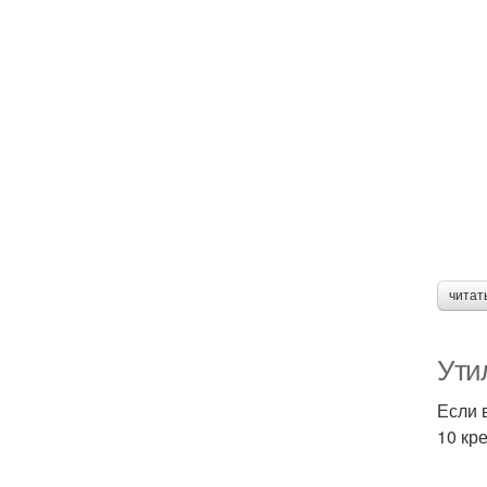
читат
Ути
Если 
10 кр