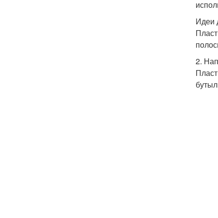
испол
Идеи 
Пласт
полоск
2. На
Пласт
бутылк