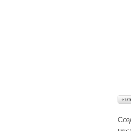
читат
Соз
Любая