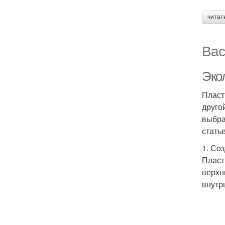
читат
Вас
Эко
Пласт
друго
выбра
стать
1. Со
Пласт
верхн
внутр