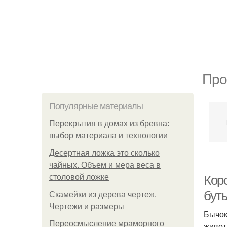
Про
Популярные материалы
Перекрытия в домах из бревна:
выбор материала и технологии
Десертная ложка это сколько
чайных. Объем и мера веса в
столовой ложке
Кор
бут
Скамейки из дерева чертеж.
Чертежи и размеры
Бычок
Переосмысление мраморного
живот