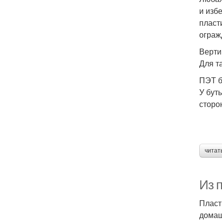
и изб
пласт
ограж
Верти
Для т
ПЭТ б
У бут
сторо
читат
Из 
Пласт
домаш