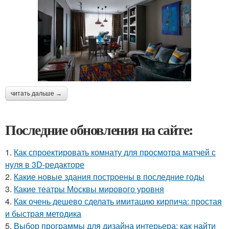
читать дальше →
Последние обновления на сайте:
1.
Как спроектировать комнату для просмотра матчей с
нуля в 3D-редакторе
2.
Какие новые здания построены в последние годы
3.
Какие театры Москвы мирового уровня
4.
Как очень дешево сделать имитацию кирпича: простая
и быстрая методика
5.
Выбор программы для дизайна интерьера: как найти