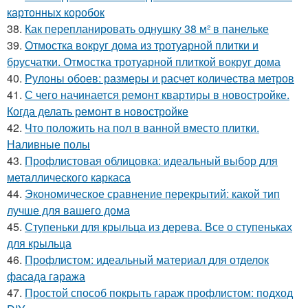
картонных коробок
38.
Как перепланировать однушку 38 м² в панельке
39.
Отмостка вокруг дома из тротуарной плитки и
брусчатки. Отмостка тротуарной плиткой вокруг дома
40.
Рулоны обоев: размеры и расчет количества метров
41.
С чего начинается ремонт квартиры в новостройке.
Когда делать ремонт в новостройке
42.
Что положить на пол в ванной вместо плитки.
Наливные полы
43.
Профлистовая облицовка: идеальный выбор для
металлического каркаса
44.
Экономическое сравнение перекрытий: какой тип
лучше для вашего дома
45.
Ступеньки для крыльца из дерева. Все о ступеньках
для крыльца
46.
Профлистом: идеальный материал для отделок
фасада гаража
47.
Простой способ покрыть гараж профлистом: подход