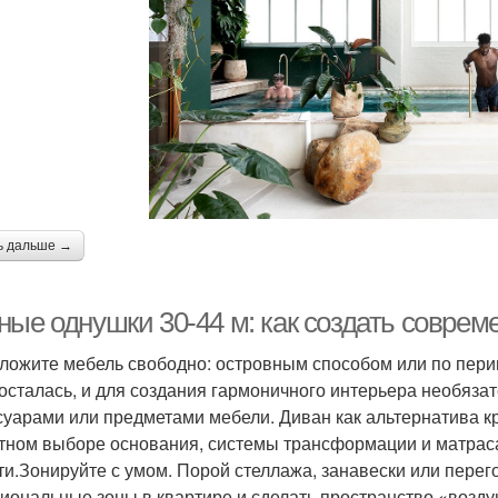
ь дальше →
ные однушки 30-44 м: как создать совре
ложите мебель свободно: островным способом или по перим
 осталась, и для создания гармоничного интерьера необяза
суарами или предметами мебели. Диван как альтернатива кр
тном выборе основания, системы трансформации и матраса
ти.Зонируйте с умом. Порой стеллажа, занавески или перег
иональные зоны в квартире и сделать пространство «возду