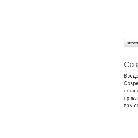
читат
Сов
Введ
Совре
огран
привл
вам о