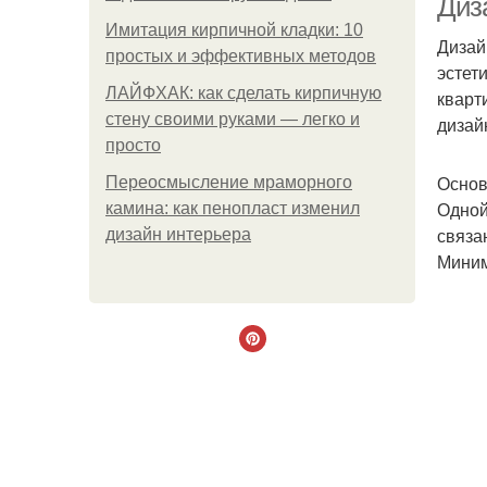
Диз
Имитация кирпичной кладки: 10
Дизай
простых и эффективных методов
эстет
ЛАЙФХАК: как сделать кирпичную
кварт
стену своими руками — легко и
дизай
просто
Основ
Переосмысление мраморного
Одной
камина: как пенопласт изменил
связа
дизайн интерьера
Миним