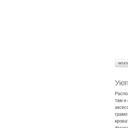
читат
Уют
Распо
там и
аксес
грамо
крова
функц