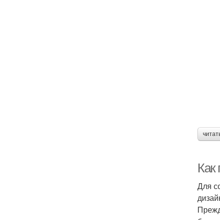
читат
Как 
Для с
дизай
Прежд