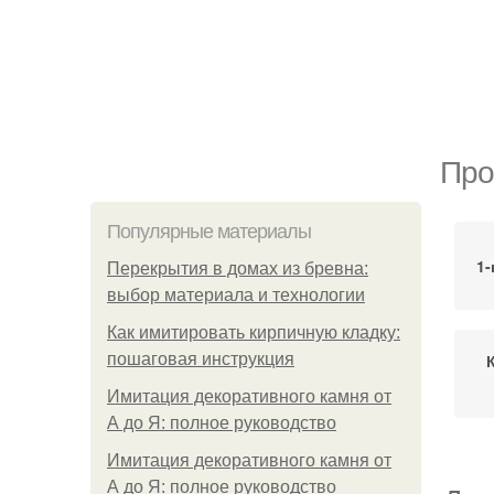
Про
Популярные материалы
1-
Перекрытия в домах из бревна:
выбор материала и технологии
Как имитировать кирпичную кладку:
пошаговая инструкция
Имитация декоративного камня от
А до Я: полное руководство
Имитация декоративного камня от
А до Я: полное руководство