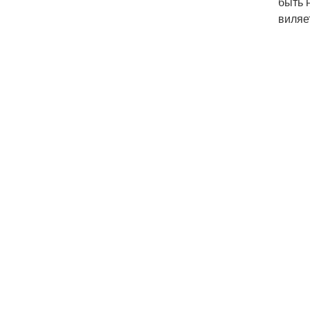
быть 
виляе