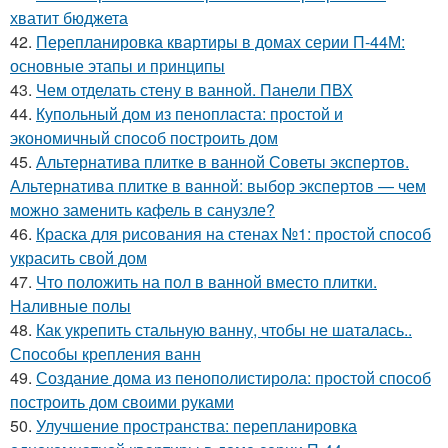
хватит бюджета
42.
Перепланировка квартиры в домах серии П-44М:
основные этапы и принципы
43.
Чем отделать стену в ванной. Панели ПВХ
44.
Купольный дом из пенопласта: простой и
экономичный способ построить дом
45.
Альтернатива плитке в ванной Советы экспертов.
Альтернатива плитке в ванной: выбор экспертов — чем
можно заменить кафель в санузле?
46.
Краска для рисования на стенах №1: простой способ
украсить свой дом
47.
Что положить на пол в ванной вместо плитки.
Наливные полы
48.
Как укрепить стальную ванну, чтобы не шаталась..
Способы крепления ванн
49.
Создание дома из пенополистирола: простой способ
построить дом своими руками
50.
Улучшение пространства: перепланировка