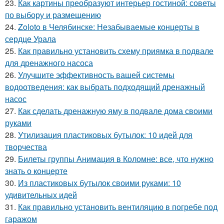
23.
Как картины преобразуют интерьер гостиной: советы
по выбору и размещению
24.
Zoloto в Челябинске: Незабываемые концерты в
сердце Урала
25.
Как правильно установить схему приямка в подвале
для дренажного насоса
26.
Улучшите эффективность вашей системы
водоотведения: как выбрать подходящий дренажный
насос
27.
Как сделать дренажную яму в подвале дома своими
руками
28.
Утилизация пластиковых бутылок: 10 идей для
творчества
29.
Билеты группы Анимация в Коломне: все, что нужно
знать о концерте
30.
Из пластиковых бутылок своими руками: 10
удивительных идей
31.
Как правильно установить вентиляцию в погребе под
гаражом