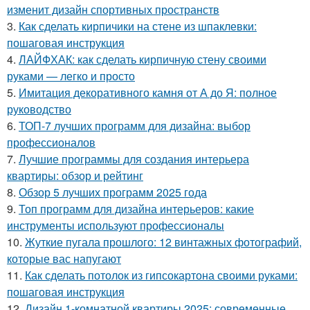
изменит дизайн спортивных пространств
3.
Как сделать кирпичики на стене из шпаклевки:
пошаговая инструкция
4.
ЛАЙФХАК: как сделать кирпичную стену своими
руками — легко и просто
5.
Имитация декоративного камня от А до Я: полное
руководство
6.
ТОП-7 лучших программ для дизайна: выбор
профессионалов
7.
Лучшие программы для создания интерьера
квартиры: обзор и рейтинг
8.
Обзор 5 лучших программ 2025 года
9.
Топ программ для дизайна интерьеров: какие
инструменты используют профессионалы
10.
Жуткие пугала прошлого: 12 винтажных фотографий,
которые вас напугают
11.
Как сделать потолок из гипсокартона своими руками:
пошаговая инструкция
12.
Дизайн 1-комнатной квартиры 2025: современные