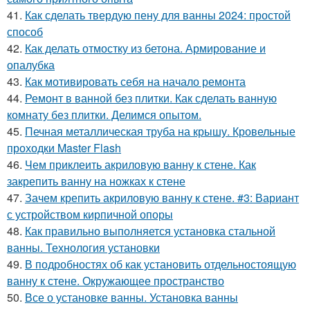
41.
Как сделать твердую пену для ванны 2024: простой
способ
42.
Как делать отмостку из бетона. Армирование и
опалубка
43.
Как мотивировать себя на начало ремонта
44.
Ремонт в ванной без плитки. Как сделать ванную
комнату без плитки. Делимся опытом.
45.
Печная металлическая труба на крышу. Кровельные
проходки Master Flash
46.
Чем приклеить акриловую ванну к стене. Как
закрепить ванну на ножках к стене
47.
Зачем крепить акриловую ванну к стене. #3: Вариант
с устройством кирпичной опоры
48.
Как правильно выполняется установка стальной
ванны. Технология установки
49.
В подробностях об как установить отдельностоящую
ванну к стене. Окружающее пространство
50.
Все о установке ванны. Установка ванны