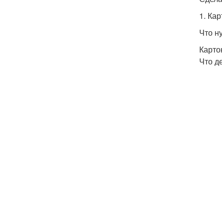
1. Ка
Что н
Карто
Что д