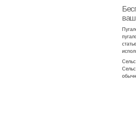
Бес
ваш
Пугал
пугал
стать
испол
Сельс
Сельс
обычн