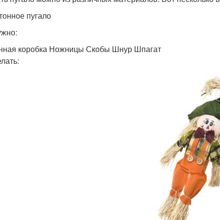
ртонное пугало
ужно:
нная коробка Ножницы Скобы Шнур Шпагат
елать: