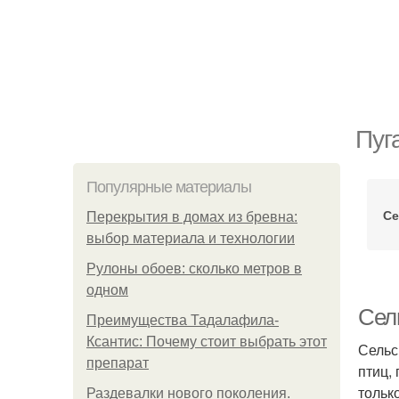
Пуг
Популярные материалы
Се
Перекрытия в домах из бревна:
выбор материала и технологии
Рулоны обоев: сколько метров в
одном
Сель
Преимущества Тадалафила-
Ксантис: Почему стоит выбрать этот
Сельс
препарат
птиц,
тольк
Раздевалки нового поколения.