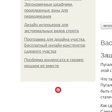
Эргономичные шкафчики,
продуманные зоны для
переодевания
Дизайн интерьеров для
читат
экстремальных видов спорта
Программа для дизайна участка.
Вас
Бесплатный онлайн-конструктор
садового участка
Защи
Проблема конденсата в гараже:
Пугал
решаем ее вместе
этой 
Что т
Пугал
быть 
стати
Как с
Сдела