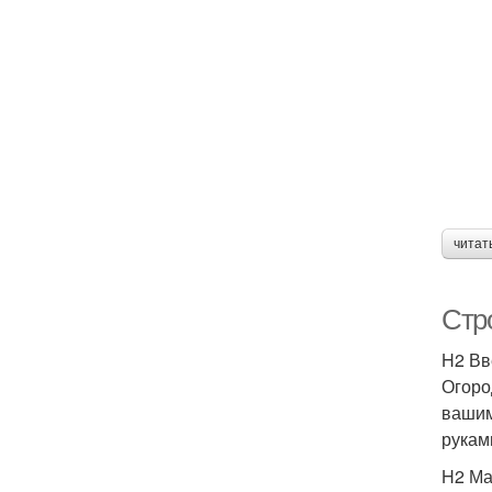
читат
Стр
H2 Вв
Огоро
вашим
рукам
H2 Ма