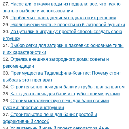
27.
Насос для откачки воды из подвала: все, что нужно
знать о выборе и использовании
28.
Проблемы с наводнением подвала и их решения
29.
Экологически чистые проекты из 5-литровой бутылки
30.
Из бутылки в игрушку: простой способ создать свою
игрушку
31.
Выбор сетки для затирки шпаклевки: основные типы
и их характеристики
32.
Отделка внешняя загородного дома: советы и
рекомендации
33.
Преимущества Тадалафила-Ксантис: Почему стоит
выбрать этот препарат
34.
Строительство печи для бани из трубы: шаг за шагом
35.
Как сделать печь для бани из трубы своими руками
36.
Строим металлическую печь для бани своими
руками: простые инструкции
37.
Строительство печи для бани: простой и
эффективный способ
38.
Удивительный новый проект декоратора Анны