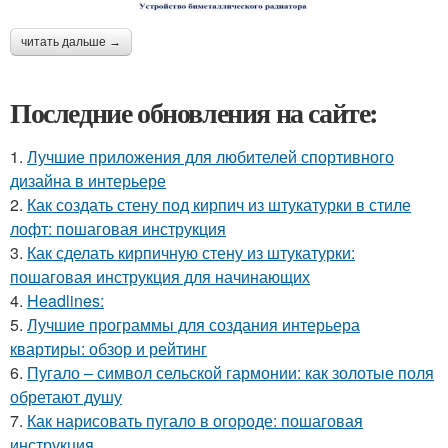
читать дальше →
Последние обновления на сайте:
1.
Лучшие приложения для любителей спортивного
дизайна в интерьере
2.
Как создать стену под кирпич из штукатурки в стиле
лофт: пошаговая инструкция
3.
Как сделать кирпичную стену из штукатурки:
пошаговая инструкция для начинающих
4.
Headlines:
5.
Лучшие программы для создания интерьера
квартиры: обзор и рейтинг
6.
Пугало – символ сельской гармонии: как золотые поля
обретают душу
7.
Как нарисовать пугало в огороде: пошаговая
инструкция