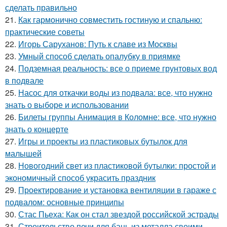
сделать правильно
21.
Как гармонично совместить гостиную и спальню:
практические советы
22.
Игорь Саруханов: Путь к славе из Москвы
23.
Умный способ сделать опалубку в приямке
24.
Подземная реальность: все о приеме грунтовых вод
в подвале
25.
Насос для откачки воды из подвала: все, что нужно
знать о выборе и использовании
26.
Билеты группы Анимация в Коломне: все, что нужно
знать о концерте
27.
Игры и проекты из пластиковых бутылок для
малышей
28.
Новогодний свет из пластиковой бутылки: простой и
экономичный способ украсить праздник
29.
Проектирование и установка вентиляции в гараже с
подвалом: основные принципы
30.
Стас Пьеха: Как он стал звездой российской эстрады
31.
Строительство печи для бань из металла своими