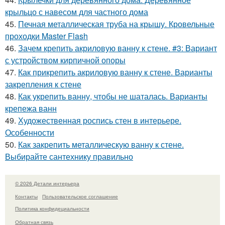
крыльцо с навесом для частного дома
45.
Печная металлическая труба на крышу. Кровельные
проходки Master Flash
46.
Зачем крепить акриловую ванну к стене. #3: Вариант
с устройством кирпичной опоры
47.
Как прикрепить акриловую ванну к стене. Варианты
закрепления к стене
48.
Как укрепить ванну, чтобы не шаталась. Варианты
крепежа ванн
49.
Художественная роспись стен в интерьере.
Особенности
50.
Как закрепить металлическую ванну к стене.
Выбирайте сантехнику правильно
© 2026 Детали интерьера
Контакты
Пользовательское соглашение
Политика конфидециальности
Обратная связь