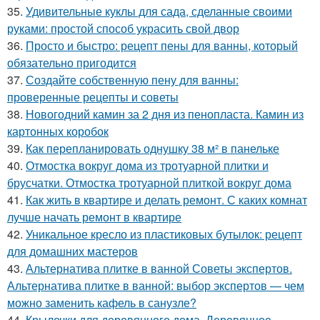
35.
Удивительные куклы для сада, сделанные своими
руками: простой способ украсить свой двор
36.
Просто и быстро: рецепт пены для ванны, который
обязательно пригодится
37.
Создайте собственную пену для ванны:
проверенные рецепты и советы
38.
Новогодний камин за 2 дня из пенопласта. Камин из
картонных коробок
39.
Как перепланировать однушку 38 м² в панельке
40.
Отмостка вокруг дома из тротуарной плитки и
брусчатки. Отмостка тротуарной плиткой вокруг дома
41.
Как жить в квартире и делать ремонт. С каких комнат
лучше начать ремонт в квартире
42.
Уникальное кресло из пластиковых бутылок: рецепт
для домашних мастеров
43.
Альтернатива плитке в ванной Советы экспертов.
Альтернатива плитке в ванной: выбор экспертов — чем
можно заменить кафель в санузле?
44.
Крылечки для деревянного дома. Деревянное