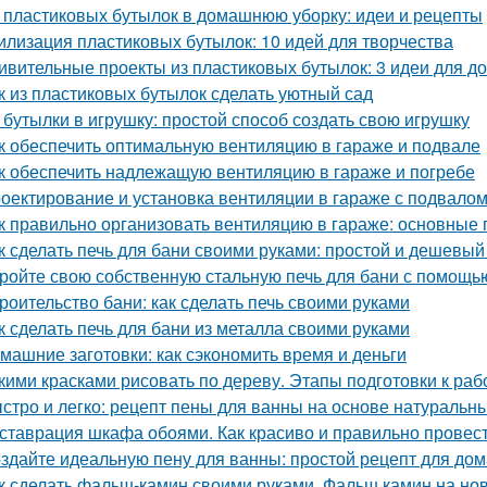
 пластиковых бутылок в домашнюю уборку: идеи и рецепты
илизация пластиковых бутылок: 10 идей для творчества
ивительные проекты из пластиковых бутылок: 3 идеи для 
к из пластиковых бутылок сделать уютный сад
 бутылки в игрушку: простой способ создать свою игрушку
к обеспечить оптимальную вентиляцию в гараже и подвале
к обеспечить надлежащую вентиляцию в гараже и погребе
оектирование и установка вентиляции в гараже с подвало
к правильно организовать вентиляцию в гараже: основные
к сделать печь для бани своими руками: простой и дешевый
ройте свою собственную стальную печь для бани с помощь
роительство бани: как сделать печь своими руками
к сделать печь для бани из металла своими руками
машние заготовки: как сэкономить время и деньги
кими красками рисовать по дереву. Этапы подготовки к раб
стро и легко: рецепт пены для ванны на основе натуральн
ставрация шкафа обоями. Как красиво и правильно провест
здайте идеальную пену для ванны: простой рецепт для до
к сделать фальш-камин своими руками. Фальш камин на нов