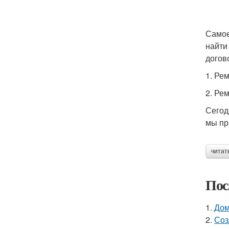
Самое
найти
догов
1. Ре
2. Ре
Сегод
мы пр
читат
Пос
1.
Дом
2.
Соз