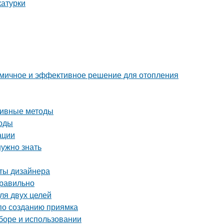
катурки
номичное и эффективное решение для отопления
ктивные методы
тоды
ации
нужно знать
еты дизайнера
правильно
ля двух целей
 по созданию приямка
ыборе и использовании