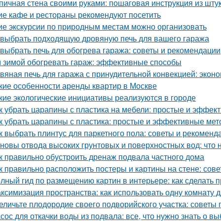
пичная стена своими руками: пошаговая инструкция из шту
ие кафе и рестораны рекомендуют посетить
ие экскурсии по природным местам можно организовать
 выбрать подходящую дровяную печь для вашего гаража
 выбрать печь для обогрева гаража: советы и рекомендации
 зимой обогревать гараж: эффективные способы
вяная печь для гаража с принудительной конвекцией: эко
кие особенности аренды квартир в Москве
кие экологические инициативы реализуются в городе
к убрать царапины с пластика на мебели: простые и эффе
к убрать царапины с пластика: простые и эффективные ме
к выбрать плинтус для паркетного пола: советы и рекоменд
новы отвода высоких грунтовых и поверхностных вод: что 
к правильно обустроить дренаж подвала частного дома
к правильно расположить постеры и картины на стене: сов
лный гид по размещению картин в интерьере: как сделать 
ксимизация пространства: как использовать одну комнату д
еличьте плодородие своего подворийского участка: советы
сос для откачки воды из подвала: все, что нужно знать о в