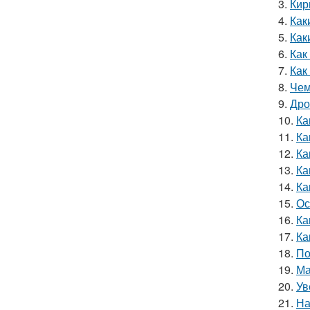
3.
Кир
4.
Как
5.
Как
6.
Как
7.
Как
8.
Чем
9.
Дро
10.
Ка
11.
Ка
12.
Ка
13.
Ка
14.
Ка
15.
Ос
16.
Ка
17.
Ка
18.
По
19.
Ма
20.
Ув
21.
На