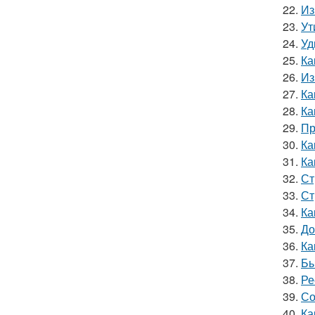
22.
Из
23.
Ут
24.
Уд
25.
Ка
26.
Из
27.
Ка
28.
Ка
29.
Пр
30.
Ка
31.
Ка
32.
Ст
33.
Ст
34.
Ка
35.
До
36.
Ка
37.
Бы
38.
Ре
39.
Со
40.
Ка