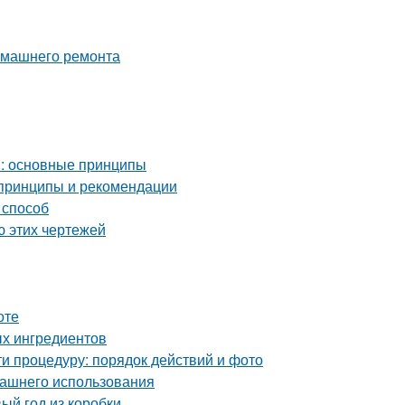
домашнего ремонта
м: основные принципы
 принципы и рекомендации
 способ
ю этих чертежей
оте
ых ингредиентов
и процедуру: порядок действий и фото
машнего использования
ый год из коробки