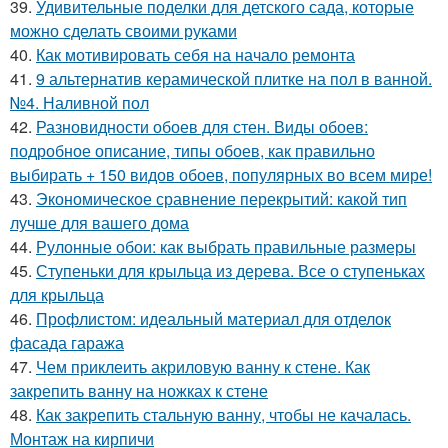
39.
Удивительные поделки для детского сада, которые
можно сделать своими руками
40.
Как мотивировать себя на начало ремонта
41.
9 альтернатив керамической плитке на пол в ванной.
№4. Наливной пол
42.
Разновидности обоев для стен. Виды обоев:
подробное описание, типы обоев, как правильно
выбирать + 150 видов обоев, популярных во всем мире!
43.
Экономическое сравнение перекрытий: какой тип
лучше для вашего дома
44.
Рулонные обои: как выбрать правильные размеры
45.
Ступеньки для крыльца из дерева. Все о ступеньках
для крыльца
46.
Профлистом: идеальный материал для отделок
фасада гаража
47.
Чем приклеить акриловую ванну к стене. Как
закрепить ванну на ножках к стене
48.
Как закрепить стальную ванну, чтобы не качалась.
Монтаж на кирпичи