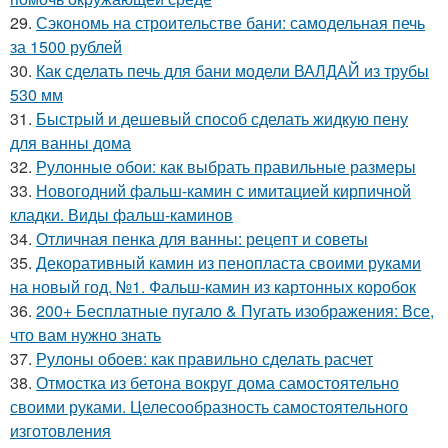
29.
Сэкономь на строительстве бани: самодельная печь
за 1500 рублей
30.
Как сделать печь для бани модели ВАЛДАЙ из трубы
530 мм
31.
Быстрый и дешевый способ сделать жидкую пену
для ванны дома
32.
Рулонные обои: как выбрать правильные размеры
33.
Новогодний фальш-камин с имитацией кирпичной
кладки. Виды фальш-каминов
34.
Отличная пенка для ванны: рецепт и советы
35.
Декоративный камин из пенопласта своими руками
на новый год. №1. Фальш-камин из картонных коробок
36.
200+ Бесплатные пугало & Пугать изображения: Все,
что вам нужно знать
37.
Рулоны обоев: как правильно сделать расчет
38.
Отмостка из бетона вокруг дома самостоятельно
своими руками. Целесообразность самостоятельного
изготовления