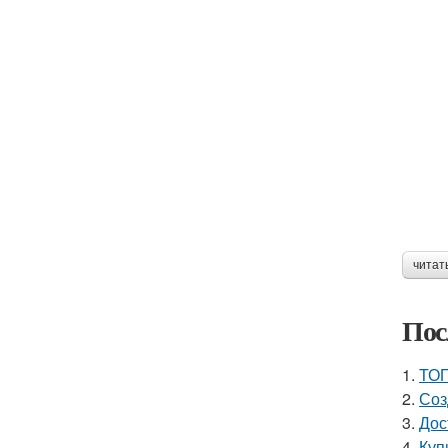
читат
Пос
1.
ТОП
2.
Соз
3.
Дос
4.
Куп