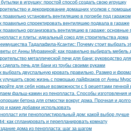
 бутылки в игрушку: простой способ создать свою игрушку
роительство и декорирование домашних уголков с помощью
к правильно установить вентиляцию в погребе под гаражом
к правильно спроектировать вентиляцию подвала в гараже
к правильно организовать вентиляцию в гараже: основные
нопласт и плиты: идеальный союз для строительства дома
еимущества Тадалафила-Ксантис: Почему стоит выбрать э
веты от Анны Муравиной: как правильно выбирать мебель 
роительство металлической печи для бани: руководство д
к сделать печь для бани из трубы своими руками
к выбрать двуспальную кровать правильно. Размер и форм
к улучшить свою жизнь с помощью лайфхаков от Анны Мур
кройте для себя новые возможности с 5 рецептами пенной
лаем фальш-камин из пенопласта. Способы изготовления 
опорции бетона для отмостки вокруг дома. Прочная и долго
ор и какие добавки использовать
нопласт или пенополистирольный дом: какой выбор лучше
44: как спланировать и перепланировать комнату
здание дома из пенопласта: шаг за шагом