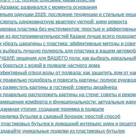
 Арзамас развивался с момента основания
ерьер однушки 2025: последние тенденции и стильные реш
 сделать однокомнатную квартиру уютной: идеи ремонта
ировка пластика без инструментов: простые и эффективны
ая из достопримечательностей Казани лучше всего подходит
к убрать царапины с пластика: эффективные методы и сове
к выбрать лучшую полироль для пластика в вашем автомоб
ЧШИЕ решения для ВАШЕГО пола: как выбрать идеальный
к бороться с водой в подвале частного дома
фективный отвод воды от подвала: как защитить дом от н
к правильно подобрать и повесить картины: полное руково
к разместить картины в гостиной: советы дизайнера
к правильно расположить картины на стене: советы и реко
вмещение комфорта и функциональности: актуальные идеи
дземная утопия: создание приямка в подвале
ределка бутылки в садовый бочонок: простой способ
 пластиковых бутылок в домашний интерьер: идеи и рецеп
здавайте уникальные поделки из пластиковых бутылок