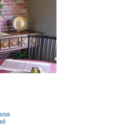
алов
тей