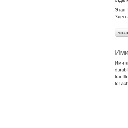
Этап 
Здесь
читат
Имит
Имитац
durabl
tradit
for ac