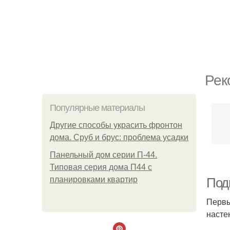
Рек
Популярные материалы
Другие способы украсить фронтон
дома. Сруб и брус: проблема усадки
Панельный дом серии П-44.
Типовая серия дома П44 с
планировками квартир
Подг
Первы
настен