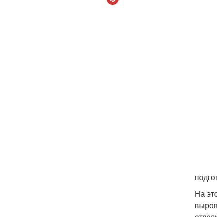
подго
На это
выров
отделк