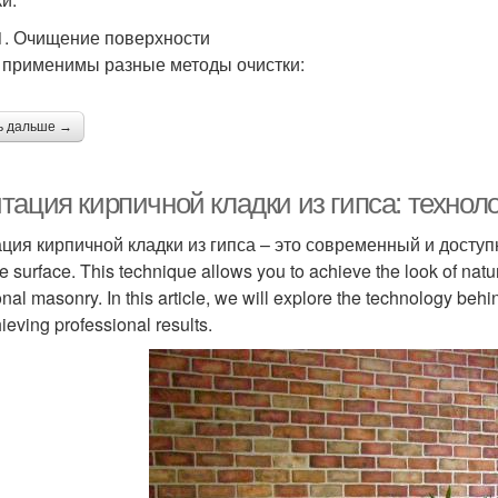
1. Очищение поверхности
 применимы разные методы очистки:
ь дальше →
ация кирпичной кладки из гипса: технол
ия кирпичной кладки из гипса – это современный и доступный
e surface. This technique allows you to achieve the look of natu
ional masonry. In this article, we will explore the technology beh
hieving professional results.