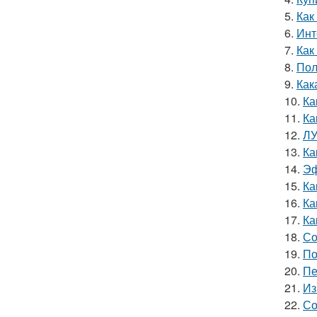
5.
Как
6.
Инт
7.
Как
8.
Пол
9.
Как
10.
Ка
11.
Ка
12.
ЛУ
13.
Ка
14.
Эф
15.
Ка
16.
Ка
17.
Ка
18.
Со
19.
По
20.
Пе
21.
Из
22.
Со