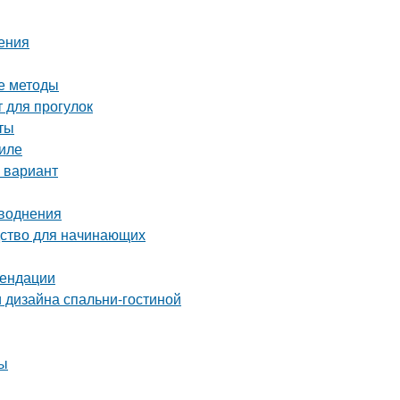
ения
е методы
 для прогулок
ты
иле
 вариант
аводнения
дство для начинающих
мендации
 дизайна спальни-гостиной
ты