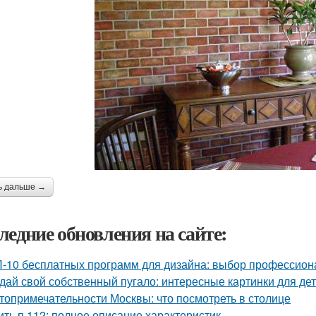
ь дальше →
ледние обновления на сайте:
-10 бесплатных программ для дизайна: выбор профессион
дай свой собственный пугало: интересные картинки для де
топримечательности Москвы: что посмотреть в столице
ить п 112: полное описание характеристик