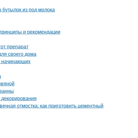
 бутылок из под молока
 принципы и рекомендации
тот препарат
для своего дома
ля начинающих
а
овяной
 ванны
и декорирования
вечная отмостка: как приготовить цементный