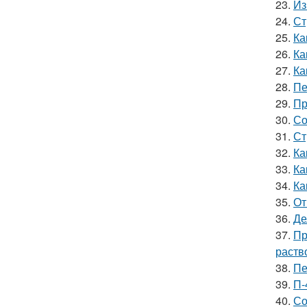
23.
Из
24.
Ст
25.
Ка
26.
Ка
27.
Ка
28.
Пе
29.
Пр
30.
Со
31.
Ст
32.
Ка
33.
Ка
34.
Ка
35.
От
36.
Де
37.
Пр
раств
38.
Пе
39.
П-
40.
Со