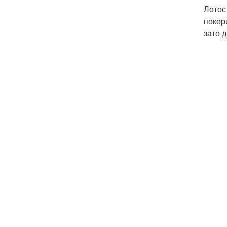
Лотос
покор
зато 