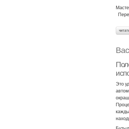
Масте
Переч
читат
Вас
Пол
исп
Это у
автом
окраш
Проце
кажды
наход
Бутыл