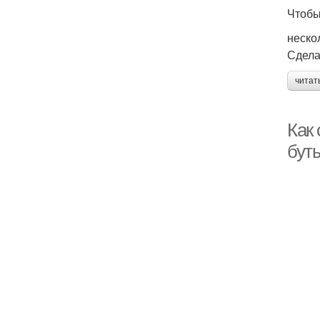
Чтобы
неско
Сдела
читат
Как 
бут