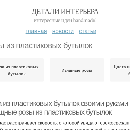
ДЕТАЛИ ИНТЕРЬЕРА
интересные идеи handmade!
главная
новости
статьи
ы из пластиковых бутылок
за из пластиковых
Цвета 
Изящные розы
бутылок
а из пластиковых бутылок своими руками
щные розы из пластиковых бутылок
вас расстраивает скорость, с которой увядают свежесрезан
 Верными помощниками при декоре помещений станут комна