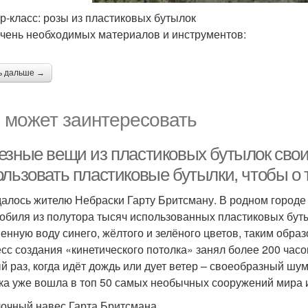
р-класс: розы из пластиковых бутылок
ень необходимых материалов и инструментов:
ь дальше →
 может заинтересовать
езные вещи из пластиковых бутылок свои
ользовать пластиковые бутылки, чтобы о 
далось жителю Небраски Гарту Бритсману. В родном городе 
обиля из полутора тысяч использованных пластиковых буты
енную воду синего, жёлтого и зелёного цветов, таким образ
сс создания «кинетического потолка» занял более 200 час
й раз, когда идёт дождь или дует ветер – своеобразный шум
ка уже вошла в топ 50 самых необычных сооружений мира 
очный навес Гарта Бритсмана