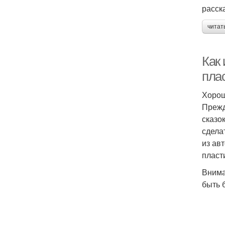
расск
читат
Как
пла
Хорош
Прежд
сказо
сдела
из ав
пласт
Внима
быть 