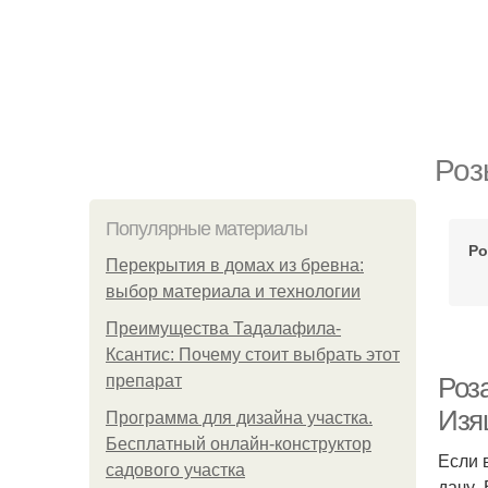
Роз
Популярные материалы
Ро
Перекрытия в домах из бревна:
выбор материала и технологии
Преимущества Тадалафила-
Ксантис: Почему стоит выбрать этот
препарат
Роз
Изя
Программа для дизайна участка.
Бесплатный онлайн-конструктор
Если 
садового участка
дачу.