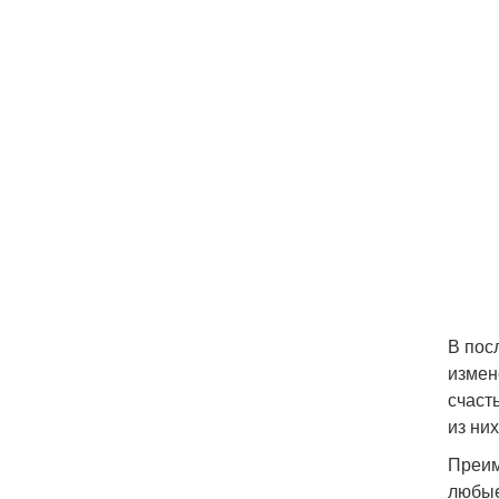
В пос
измен
счаст
из ни
Преим
любые