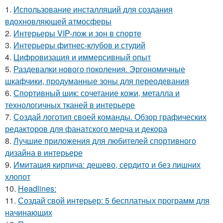
1.
Использование инсталляций для создания
вдохновляющей атмосферы
2.
Интерьеры VIP-лож и зон в спорте
3.
Интерьеры фитнес-клубов и студий
4.
Цифровизация и иммерсивный опыт
5.
Раздевалки нового поколения. Эргономичные
шкафчики, продуманные зоны для переодевания
6.
Спортивный шик: сочетание кожи, металла и
технологичных тканей в интерьере
7.
Создай логотип своей команды. Обзор графических
редакторов для фанатского мерча и декора
8.
Лучшие приложения для любителей спортивного
дизайна в интерьере
9.
Имитация кирпича: дешево, сердито и без лишних
хлопот
10.
Headlines:
11.
Создай свой интерьер: 5 бесплатных программ для
начинающих