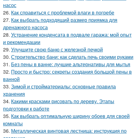
насос
26.
Как справиться с проблемой влаги в погребе
27.
Как выбрать подходящий размер приямка для
дренажного насоса
28.
Устранение конденсата в подвале гаража: мой опыт
и рекомендации
29.
Улучшите свою баню с железной печкой
30.
Строительство бани: как сделать печь своими руками
31.
Без пены в ванне: лучшие альтернативы для мытья
32.
Просто и быстро: секреты создания большой пены в
ванной
33.
Зимой и стройматериалы: основные правила
хранения
34.
Какими красками рисовать по дереву. Этапы
подготовки к работе
35.
Как выбрать оптимальную ширину обоев для своей
комнаты
36.
Металлическая винтовая лестница: инструкция по