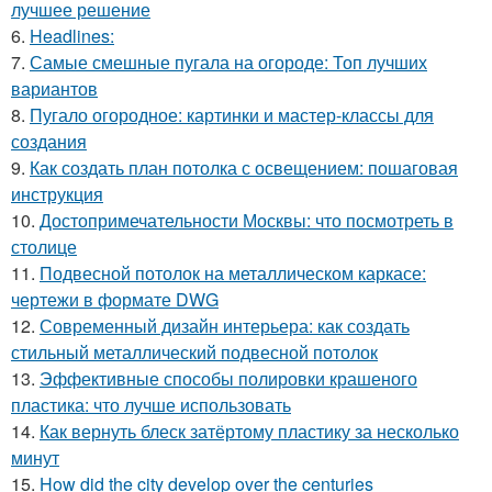
лучшее решение
6.
Headlines:
7.
Самые смешные пугала на огороде: Топ лучших
вариантов
8.
Пугало огородное: картинки и мастер-классы для
создания
9.
Как создать план потолка с освещением: пошаговая
инструкция
10.
Достопримечательности Москвы: что посмотреть в
столице
11.
Подвесной потолок на металлическом каркасе:
чертежи в формате DWG
12.
Современный дизайн интерьера: как создать
стильный металлический подвесной потолок
13.
Эффективные способы полировки крашеного
пластика: что лучше использовать
14.
Как вернуть блеск затёртому пластику за несколько
минут
15.
How did the city develop over the centuries