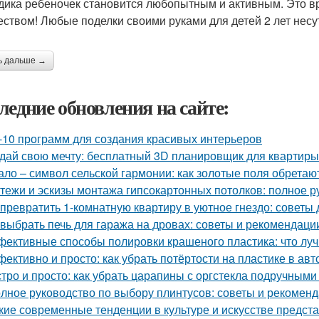
одика ребеночек становится любопытным и активным. Это в
еством! Любые поделки своими руками для детей 2 лет несут
ь дальше →
ледние обновления на сайте:
-10 программ для создания красивых интерьеров
дай свою мечту: бесплатный 3D планировщик для квартиры
ало – символ сельской гармонии: как золотые поля обретаю
тежи и эскизы монтажа гипсокартонных потолков: полное р
 превратить 1-комнатную квартиру в уютное гнездо: советы
 выбрать печь для гаража на дровах: советы и рекомендаци
ективные способы полировки крашеного пластика: что лу
ективно и просто: как убрать потёртости на пластике в ав
тро и просто: как убрать царапины с оргстекла подручным
лное руководство по выбору плинтусов: советы и рекомен
кие современные тенденции в культуре и искусстве предс