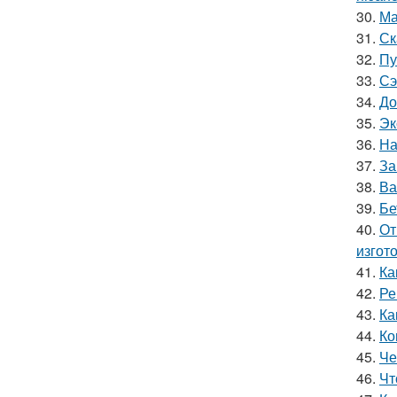
30.
Ма
31.
Ск
32.
Пу
33.
Сэ
34.
До
35.
Эк
36.
На
37.
За
38.
Ва
39.
Бе
40.
От
изгот
41.
Ка
42.
Ре
43.
Ка
44.
Ко
45.
Че
46.
Чт