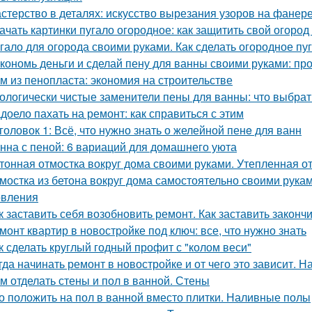
стерство в деталях: искусство вырезания узоров на фанер
ачать картинки пугало огородное: как защитить свой огород 
гало для огорода своими руками. Как сделать огородное п
кономь деньги и сделай пену для ванны своими руками: пр
м из пенопласта: экономия на строительстве
ологически чистые заменители пены для ванны: что выбрат
доело пахать на ремонт: как справиться с этим
головок 1: Всё, что нужно знать о желейной пенe для ванн
нна с пеной: 6 вариаций для домашнего уюта
тонная отмостка вокруг дома своими руками. Утепленная о
мостка из бетона вокруг дома самостоятельно своими рука
овления
к заставить себя возобновить ремонт. Как заставить законч
монт квартир в новостройке под ключ: все, что нужно знать
к сделать круглый годный профит с "колом веси"
гда начинать ремонт в новостройке и от чего это зависит. Н
м отделать стены и пол в ванной. Стены
о положить на пол в ванной вместо плитки. Наливные полы