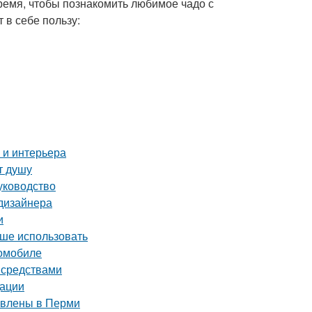
ремя, чтобы познакомить любимое чадо с
 в себе пользу:
 и интерьера
т душу
уководство
 дизайнера
и
чше использовать
томобиле
и средствами
дации
тавлены в Перми