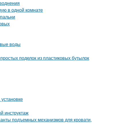
аводнения
ную в одной комнате
спальни
товых
овые воды
простых поделок из пластиковых бутылок
и установке
й инструктаж
ианты подъемных механизмов для кровати,