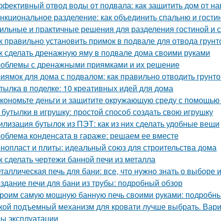
фективный отвод воды от подвала: как защитить дом от н
нкциональное разделение: как объединить спальню и гости
ильные и практичные решения для разделения гостиной и 
к правильно установить примок в подвале для отвода грун
к сделать дренажную яму в подвале дома своими руками
облемы с дренажными приямками и их решение
иямок для дома с подвалом: как правильно отводить грунт
тылка в поделке: 10 креативных идей для дома
кономьте деньги и защитите окружающую среду с помощью 
 бутылки в игрушку: простой способ создать свою игрушку
илизация бутылок из ПЭТ: как из них сделать удобные вещи
облема конденсата в гараже: решаем ее вместе
нопласт и плиты: идеальный союз для строительства дома
к сделать чертежи банной печи из металла
таллическая печь для бани: все, что нужно знать о выборе 
здание печи для бани из трубы: подробный обзор
роим самую мощную банную печь своими руками: подробны
кой подъемный механизм для кровати лучше выбрать. Вар
ы эксплуатации