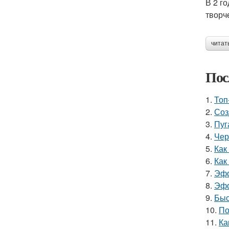
В 2 г
творч
читат
Пос
1.
Топ
2.
Соз
3.
Пуг
4.
Чер
5.
Как
6.
Как
7.
Эфф
8.
Эфф
9.
Быс
10.
По
11.
Ка