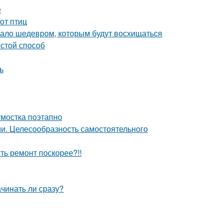
е
от птиц
угало шедевром, которым будут восхищаться
остой способ
ь
тмостка поэтапно
ми. Целесообразность самостоятельного
ить ремонт поскорее?!!
ачинать ли сразу?