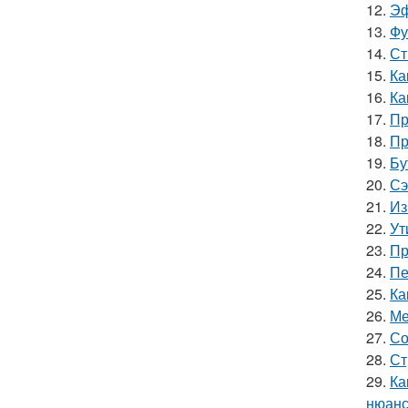
12.
Эф
13.
Фу
14.
Ст
15.
Ка
16.
Ка
17.
Пр
18.
Пр
19.
Бу
20.
Сэ
21.
Из
22.
Ут
23.
Пр
24.
Пе
25.
Ка
26.
Ме
27.
Со
28.
Ст
29.
Ка
нюанс