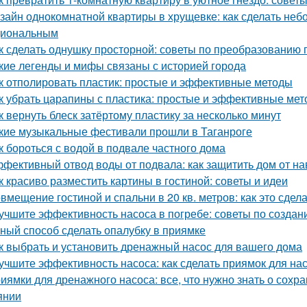
зайн однокомнатной квартиры в хрущевке: как сделать не
циональным
к сделать однушку просторной: советы по преобразованию 
кие легенды и мифы связаны с историей города
к отполировать пластик: простые и эффективные методы
к убрать царапины с пластика: простые и эффективные ме
к вернуть блеск затёртому пластику за несколько минут
кие музыкальные фестивали прошли в Таганроге
к бороться с водой в подвале частного дома
фективный отвод воды от подвала: как защитить дом от н
к красиво разместить картины в гостиной: советы и идеи
вмещение гостиной и спальни в 20 кв. метров: как это сдел
учшите эффективность насоса в погребе: советы по созда
ный способ сделать опалубку в приямке
к выбрать и установить дренажный насос для вашего дома
учшите эффективность насоса: как сделать приямок для на
иямки для дренажного насоса: все, что нужно знать о сох
янии