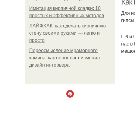
Как 
Имитация кирпичной кладки: 10
Для и
простых и эффективных методов
гипсы
ЛАЙФХАК: как сделать кирпичную
стену своими руками — легко и
Г-6 и
просто
нас в 
мешок
Переосмысление мраморного
камина: как пенопласт изменил
дизайн интерьера