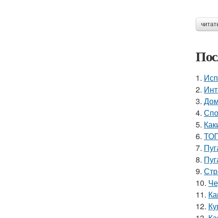
читат
Пос
1.
Исп
2.
Инт
3.
Дом
4.
Спо
5.
Как
6.
ТОП
7.
Пуг
8.
Пуг
9.
Стр
10.
Че
11.
Ка
12.
Ку
13.
Ка