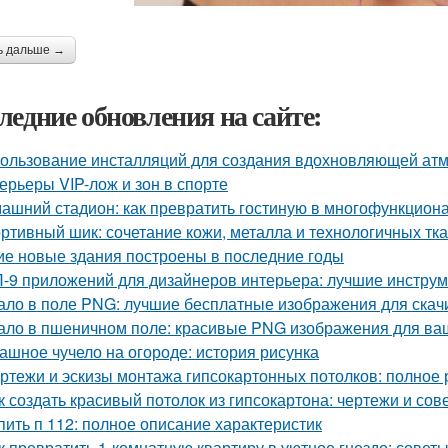
ь дальше →
ледние обновления на сайте:
ользование инсталляций для создания вдохновляющей а
ерьеры VIP-лож и зон в спорте
ашний стадион: как превратить гостиную в многофункцион
ртивный шик: сочетание кожи, металла и технологичных тк
ие новые здания построены в последние годы
-9 приложений для дизайнеров интерьера: лучшие инструм
ало в поле PNG: лучшие бесплатные изображения для скач
ало в пшеничном поле: красивые PNG изображения для ва
ашное чучело на огороде: история рисунка
ртежи и эскизы монтажа гипсокартонных потолков: полное 
к создать красивый потолок из гипсокартона: чертежи и сов
пить п 112: полное описание характеристик
к превратить 1-комнатную квартиру в уютное гнездо: совет