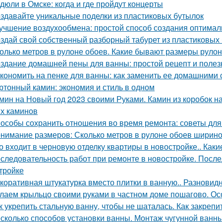
дюли в Омске: когда и где пройдут концерты
здавайте уникальные поделки из пластиковых бутылок
учшение воздухообмена: простой способ создания оптимал
здай свой собственный разборный табурет из пластиковых
олько метров в рулоне обоев. Какие бывают размеры руло
здание домашней пены для ванны: простой рецепт и поле
кономить на пенке для ванны: как заменить ее домашними
ртонный камин: экономия и стиль в одном
мин на Новый год 2023 своими Руками. Камин из коробок н
х каминов
особы сохранить отношения во время ремонта: советы для
нимание размеров: Сколько метров в рулоне обоев ширино
о входит в черновую отделку квартиры в новостройке.. Каки
следовательность работ при ремонте в новостройке. После
тройке
коративная штукатурка вместо плитки в ванную.. Разновид
лаем крыльцо своими руками в частном доме пошагово. О
к укрепить стальную ванну, чтобы не шаталась. Как закреп
сколько способов установки ванны. Монтаж чугунной ванны