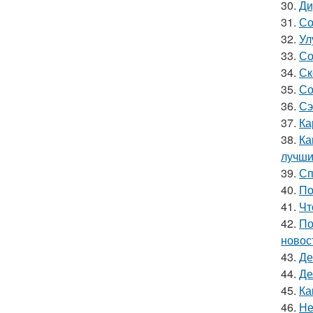
30.
Ди
31.
Со
32.
Ул
33.
Со
34.
Ск
35.
Со
36.
Сэ
37.
Ка
38.
Ка
лучши
39.
Сп
40.
По
41.
Чт
42.
По
новос
43.
Де
44.
Де
45.
Ка
46.
Не