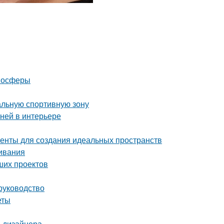
тмосферы
альную спортивную зону
аней в интерьере
енты для создания идеальных пространств
ивания
ших проектов
руководство
еты
ы дизайнера