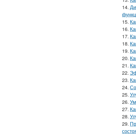
14.
Ди
функ
15.
Ка
16.
Ка
17.
Ка
18.
Ка
19.
Ка
20.
Ка
21.
Ка
22.
Эф
23.
Ка
24.
Со
25.
Ул
26.
Ум
27.
Ка
28.
Ул
29.
Пр
состо