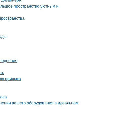
большое пространство уютным и
пространства
тоды
аводнения
ать
нию приямка
соса
ранении вашего оборудования в идеальном