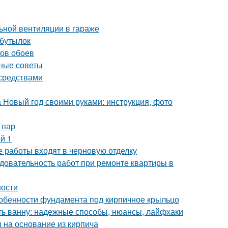
ьной вентиляции в гараже
 бутылок
нов обоев
зные советы
 средствами
а Новый год своими руками: инструкция, фото
 пар
й 1
е работы входят в черновую отделку
довательность работ при ремонте квартиры в
ности
собенности фундамента под кирпичное крыльцо
ить ванну: надежные способы, нюансы, лайфхаки
 на основание из кирпича