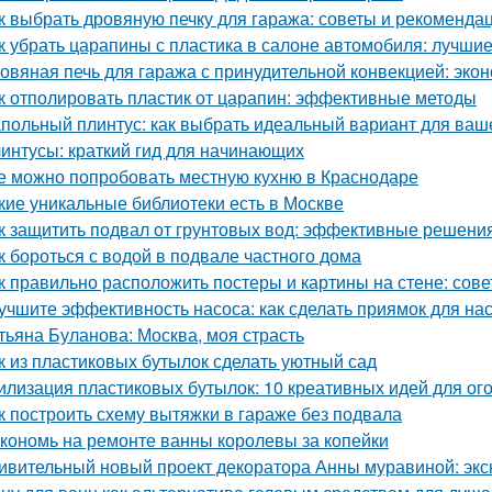
к выбрать дровяную печку для гаража: советы и рекоменда
к убрать царапины с пластика в салоне автомобиля: лучши
овяная печь для гаража с принудительной конвекцией: эк
к отполировать пластик от царапин: эффективные методы
польный плинтус: как выбрать идеальный вариант для ваш
интусы: краткий гид для начинающих
е можно попробовать местную кухню в Краснодаре
кие уникальные библиотеки есть в Москве
к защитить подвал от грунтовых вод: эффективные решени
к бороться с водой в подвале частного дома
к правильно расположить постеры и картины на стене: сов
учшите эффективность насоса: как сделать приямок для на
тьяна Буланова: Москва, моя страсть
к из пластиковых бутылок сделать уютный сад
илизация пластиковых бутылок: 10 креативных идей для ог
к построить схему вытяжки в гараже без подвала
кономь на ремонте ванны королевы за копейки
ивительный новый проект декоратора Анны муравиной: эк