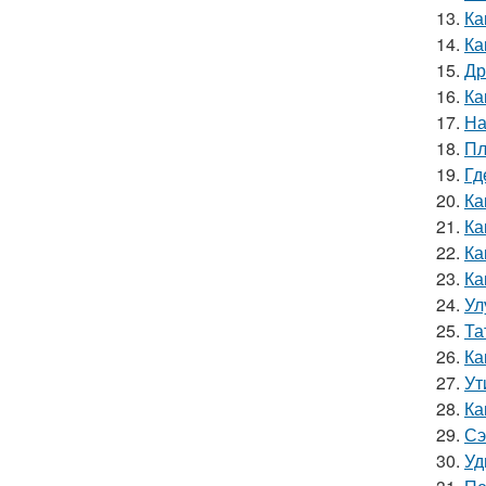
13.
Ка
14.
Ка
15.
Др
16.
Ка
17.
На
18.
Пл
19.
Гд
20.
Ка
21.
Ка
22.
Ка
23.
Ка
24.
Ул
25.
Та
26.
Ка
27.
Ут
28.
Ка
29.
Сэ
30.
Уд