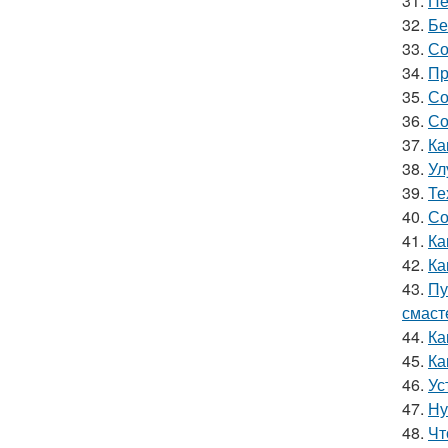
31.
Пе
32.
Бе
33.
Со
34.
Пр
35.
Со
36.
Со
37.
Ка
38.
Ул
39.
Те
40.
Со
41.
Ка
42.
Ка
43.
Пу
смаст
44.
Ка
45.
Ка
46.
Ус
47.
Ну
48.
Чт