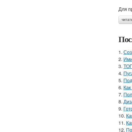
Для п
читат
Пос
1.
Соз
2.
Ими
3.
ТОП
4.
Пуг
5.
Под
6.
Как
7.
Пол
8.
Диз
9.
Гот
10.
Ка
11.
Ка
12.
По