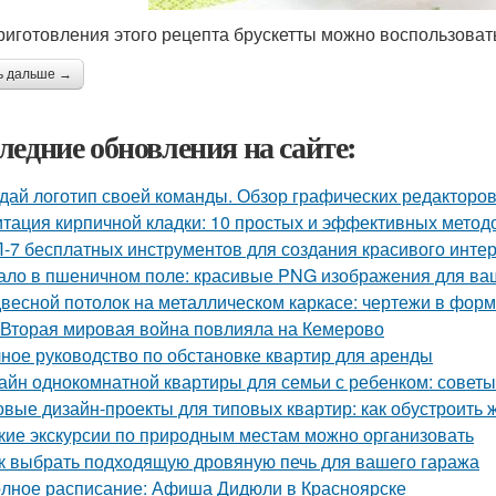
риготовления этого рецепта брускетты можно воспользоват
ь дальше →
ледние обновления на сайте:
дай логотип своей команды. Обзор графических редакторов
тация кирпичной кладки: 10 простых и эффективных метод
-7 бесплатных инструментов для создания красивого инте
ало в пшеничном поле: красивые PNG изображения для ва
весной потолок на металлическом каркасе: чертежи в фо
 Вторая мировая война повлияла на Кемерово
ное руководство по обстановке квартир для аренды
айн однокомнатной квартиры для семьи с ребенком: советы
овые дизайн-проекты для типовых квартир: как обустроить 
кие экскурсии по природным местам можно организовать
к выбрать подходящую дровяную печь для вашего гаража
лное расписание: Афиша Дидюли в Красноярске