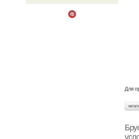
Для п
читат
Бру
усл