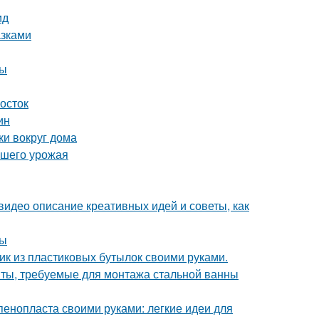
ид
азками
мы
мосток
ин
ки вокруг дома
ашего урожая
видео описание креативных идей и советы, как
ды
фик из пластиковых бутылок своими руками.
нты, требуемые для монтажа стальной ванны
пенопласта своими руками: легкие идеи для