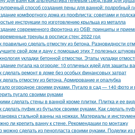
ну для ванн как альтернатива гелевым средствам для душа
зупречный способ создания пены для ванной: подробный г
здание комфортного дома из профлиста: советами и подск
остые инструкции по изготовлению крыльца из металла
здание современного фронтона из OSB: принципы и прие
временные тренды в росписи стен: 2022 год
к правильно сделать отмостку из бетона. Разновидности от
учшите свой дом и дачу с помощью этих 7 полезных штуков
хнология укладки бетонной отмостки. Этапы укладки отмост
здание пугала на огороде: 10 отличных идей для защиты в
к сделать ремонт в доме без особых финансовых затрат
к делать отмостку из бетона. Армирование и опалубка
гало огородное своими руками. Пугало в сад — 140 фото и 
ерить пугало своими руками
кими сделать стены в ванной кроме плитки. Плитка и ее ви
к сделать пуфик из бутылок своими руками. Как сделать пу
тановка стальной ванны на ножках. Материалы и инструме
жно ли крепить ванну к стене. Рекомендации по монтажу
о можно сделать из пенопласта своими руками. Поделки из 