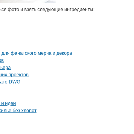
ься фото и взять следующие ингредиенты:
 для фанатского мерча и декора
ов
рьера
ших проектов
рмате DWG
 и идеи
жилье без хлопот