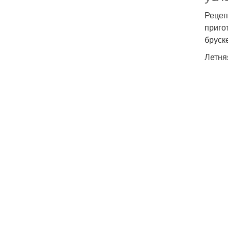
Рецеп
приго
бруск
Летня