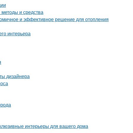
ции
е методы и средства
ономичное и эффективное решение для отопления
его интерьера
я
еты дизайнера
соса
орода
склюзивные интерьеры для вашего дома