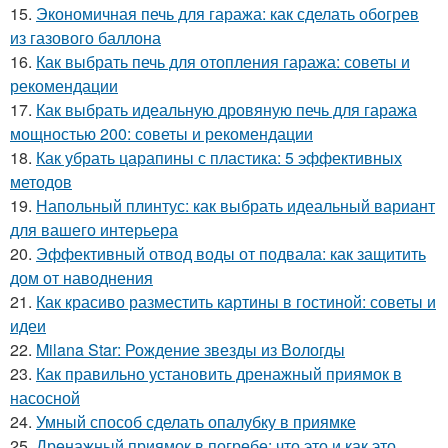
15.
Экономичная печь для гаража: как сделать обогрев
из газового баллона
16.
Как выбрать печь для отопления гаража: советы и
рекомендации
17.
Как выбрать идеальную дровяную печь для гаража
мощностью 200: советы и рекомендации
18.
Как убрать царапины с пластика: 5 эффективных
методов
19.
Напольный плинтус: как выбрать идеальный вариант
для вашего интерьера
20.
Эффективный отвод воды от подвала: как защитить
дом от наводнения
21.
Как красиво разместить картины в гостиной: советы и
идеи
22.
Milana Star: Рождение звезды из Вологды
23.
Как правильно установить дренажный приямок в
насосной
24.
Умный способ сделать опалубку в приямке
25.
Дренажный приямок в погребе: что это и как это