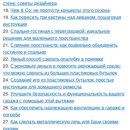
стене: советы дизайнера
18.
Чиж & Co: не пропусти концерты этого сезона
19.
Как повесить три картины над диваном: пошаговая
инструкция
20.
Спальня-гостиная с перегородкой: идеальное
решение для маленького пространства
21.
Слияние пространств: как правильно объединить
гостиную и спальню
22.
Умный способ сделать опалубку в приямке
23.
Сэкономьте деньги и помогите окружающей среде:
что можно сделать из больших пластиковых бутылок
24.
Создание игр из пластиковых бутылок: простые
инструкции для домашнего ремесла
25.
Улучшите безопасность и функциональность вашего
гаража с помощью этой вытяжки
26.
Как обеспечить надлежащую вентиляцию в гараже и
погребе
27.
Как сделать металлическую печь для бани своими
руками