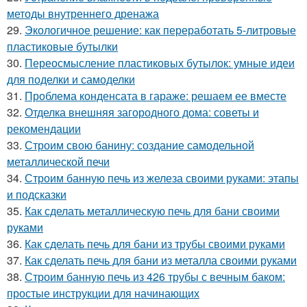
методы внутреннего дренажа
29.
Экологичное решение: как переработать 5-литровые
пластиковые бутылки
30.
Переосмысление пластиковых бутылок: умные идеи
для поделки и самоделки
31.
Проблема конденсата в гараже: решаем ее вместе
32.
Отделка внешняя загородного дома: советы и
рекомендации
33.
Строим свою банину: создание самодельной
металлической печи
34.
Строим банную печь из железа своими руками: этапы
и подсказки
35.
Как сделать металлическую печь для бани своими
руками
36.
Как сделать печь для бани из трубы своими руками
37.
Как сделать печь для бани из металла своими руками
38.
Строим банную печь из 426 трубы с вечным баком:
простые инструкции для начинающих