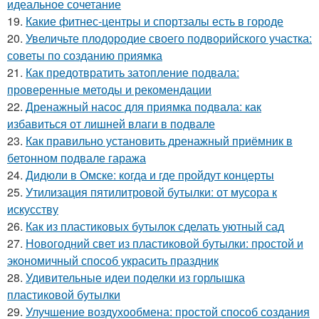
идеальное сочетание
19.
Какие фитнес-центры и спортзалы есть в городе
20.
Увеличьте плодородие своего подворийского участка:
советы по созданию приямка
21.
Как предотвратить затопление подвала:
проверенные методы и рекомендации
22.
Дренажный насос для приямка подвала: как
избавиться от лишней влаги в подвале
23.
Как правильно установить дренажный приёмник в
бетонном подвале гаража
24.
Дидюли в Омске: когда и где пройдут концерты
25.
Утилизация пятилитровой бутылки: от мусора к
искусству
26.
Как из пластиковых бутылок сделать уютный сад
27.
Новогодний свет из пластиковой бутылки: простой и
экономичный способ украсить праздник
28.
Удивительные идеи поделки из горлышка
пластиковой бутылки
29.
Улучшение воздухообмена: простой способ создания