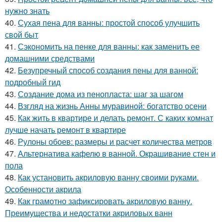
нужно знать
40.
Сухая пена для ванны: простой способ улучшить
свой быт
41.
Сэкономить на пенке для ванны: как заменить ее
домашними средствами
42.
Безупречный способ создания пены для ванной:
подробный гид
43.
Создание дома из пенопласта: шаг за шагом
44.
Взгляд на жизнь Анны муравиной: богатство осени
45.
Как жить в квартире и делать ремонт. С каких комнат
лучше начать ремонт в квартире
46.
Рулоны обоев: размеры и расчет количества метров
47.
Альтернатива кафелю в ванной. Окрашивание стен и
пола
48.
Как установить акриловую ванну своими руками.
Особенности акрила
49.
Как грамотно зафиксировать акриловую ванну.
Преимущества и недостатки акриловых ванн