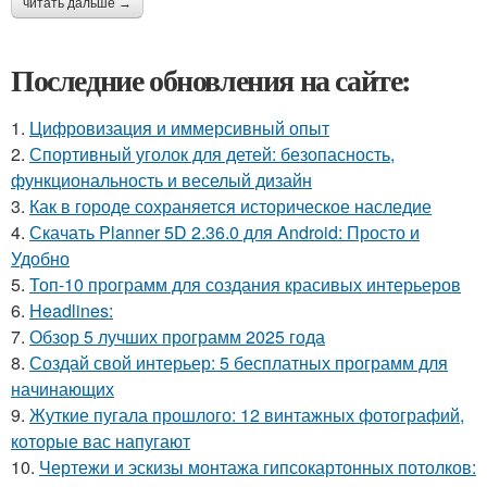
читать дальше →
Последние обновления на сайте:
1.
Цифровизация и иммерсивный опыт
2.
Спортивный уголок для детей: безопасность,
функциональность и веселый дизайн
3.
Как в городе сохраняется историческое наследие
4.
Скачать Planner 5D 2.36.0 для Android: Просто и
Удобно
5.
Топ-10 программ для создания красивых интерьеров
6.
Headlines:
7.
Обзор 5 лучших программ 2025 года
8.
Создай свой интерьер: 5 бесплатных программ для
начинающих
9.
Жуткие пугала прошлого: 12 винтажных фотографий,
которые вас напугают
10.
Чертежи и эскизы монтажа гипсокартонных потолков: