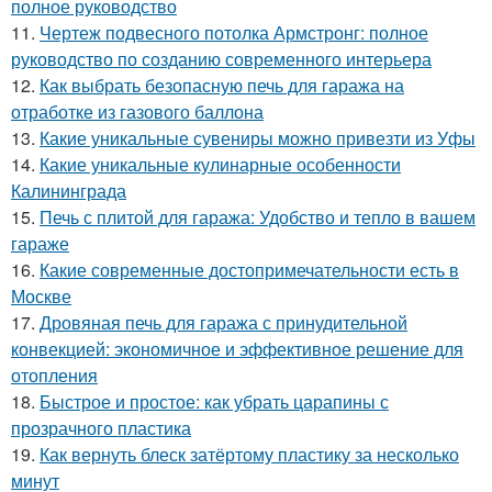
полное руководство
11.
Чертеж подвесного потолка Армстронг: полное
руководство по созданию современного интерьера
12.
Как выбрать безопасную печь для гаража на
отработке из газового баллона
13.
Какие уникальные сувениры можно привезти из Уфы
14.
Какие уникальные кулинарные особенности
Калининграда
15.
Печь с плитой для гаража: Удобство и тепло в вашем
гараже
16.
Какие современные достопримечательности есть в
Москве
17.
Дровяная печь для гаража с принудительной
конвекцией: экономичное и эффективное решение для
отопления
18.
Быстрое и простое: как убрать царапины с
прозрачного пластика
19.
Как вернуть блеск затёртому пластику за несколько
минут