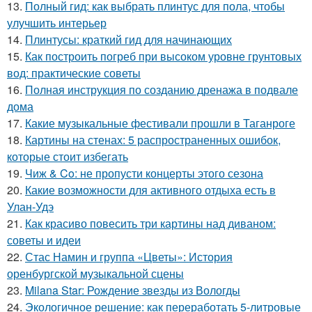
13.
Полный гид: как выбрать плинтус для пола, чтобы
улучшить интерьер
14.
Плинтусы: краткий гид для начинающих
15.
Как построить погреб при высоком уровне грунтовых
вод: практические советы
16.
Полная инструкция по созданию дренажа в подвале
дома
17.
Какие музыкальные фестивали прошли в Таганроге
18.
Картины на стенах: 5 распространенных ошибок,
которые стоит избегать
19.
Чиж & Co: не пропусти концерты этого сезона
20.
Какие возможности для активного отдыха есть в
Улан-Удэ
21.
Как красиво повесить три картины над диваном:
советы и идеи
22.
Стас Намин и группа «Цветы»: История
оренбургской музыкальной сцены
23.
Milana Star: Рождение звезды из Вологды
24.
Экологичное решение: как переработать 5-литровые