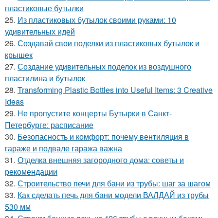
пластиковые бутылки
25.
Из пластиковых бутылок своими руками: 10
удивительных идей
26.
Создавай свои поделки из пластиковых бутылок и
крышек
27.
Создание удивительных поделок из воздушного
пластилина и бутылок
28.
Transforming Plastic Bottles into Useful Items: 3 Creative
Ideas
29.
Не пропустите концерты Бутырки в Санкт-
Петербурге: расписание
30.
Безопасность и комфорт: почему вентиляция в
гараже и подвале гаража важна
31.
Отделка внешняя загородного дома: советы и
рекомендации
32.
Строительство печи для бани из трубы: шаг за шагом
33.
Как сделать печь для бани модели ВАЛДАЙ из трубы
530 мм