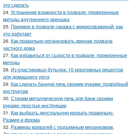
это сделать
24.
Устранение влажности в подвале: проверенные
методы внутреннего дренажа
25.
Приямок в подвале гаража с микроскважиной: как
это работает
26.
Как правильно организовать дренаж подвала
частного дома
27.
Как избавиться от сырости в подвале: проверенные
методы
28.
Из пластиковых бутылок: 10 креативных рецептов
для домашнего уюта
29.
Как сделать банную печь своими руками: подробный
инструктаж
30.
Строим металлическую печь для бани своими
руками: простые инструкции
31.
Как выбрать двуспальную кровать правильно.
Размер и форма
32.
Размеры кроватей с подъемным механизмом.