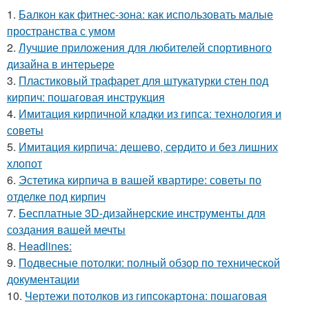
1.
Балкон как фитнес-зона: как использовать малые
пространства с умом
2.
Лучшие приложения для любителей спортивного
дизайна в интерьере
3.
Пластиковый трафарет для штукатурки стен под
кирпич: пошаговая инструкция
4.
Имитация кирпичной кладки из гипса: технология и
советы
5.
Имитация кирпича: дешево, сердито и без лишних
хлопот
6.
Эстетика кирпича в вашей квартире: советы по
отделке под кирпич
7.
Бесплатные 3D-дизайнерские инструменты для
создания вашей мечты
8.
Headlines:
9.
Подвесные потолки: полный обзор по технической
документации
10.
Чертежи потолков из гипсокартона: пошаговая