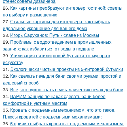
стене: советы дизайнера
26.
Как картины преобразуют интерьер гостиной: советы
по выбору и размещению
27.
Стильные картины для интерьера: как выбрать
идеальное украшение для вашего дома
28.
Игорь Саруханов: Путь к славе из Москвы
29.
Проблемы с водоотведением в промышленных
зданиях: как избавиться от воды в подвале
30.
Утилизация пятилитровой бутылки: от мусора к
искусству
31.
Экологически чистые проекты из 5-литровой бутылки
32.
Как сделать печь для бани своими руками: простой и
дешевый способ
33.
Все, что нужно знать о металлических печах для бани
34.
ВАРИМ банную печь: как сделать бани более
комфортной и уютным местом
35.
Кровать с подъемным механизмом, что это такое.
Плюсы кроватей с подъемными механизмами:
36.
5 причин выбрать кровать с подъемным механизмом.