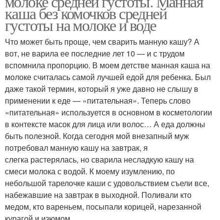
молоке средней густоты. Манная
каша без комочков средней
густоты на молоке и воде
Что может быть проще, чем сварить манную кашу? А
вот, не варила ее последние лет 10 — и с трудом
вспомнила пропорцию. В моем детстве манная каша на
молоке считалась самой лучшей едой для ребенка. Был
даже такой термин, который я уже давно не слышу в
применении к еде — «питательная». Теперь слово
«питательная» используется в основном в косметологии
в контексте масок для лица или волос… А еда должны
быть полезной. Когда сегодня мой внезапный муж
потребовал манную кашу на завтрак, я
слегка растерялась, но сварила несладкую кашу на
смеси молока с водой. К моему изумлению, по
небольшой тарелочке каши с удовольствием съели все,
набежавшие на завтрак в выходной. Поливали кто
медом, кто вареньем, посыпали корицей, нарезанной
курагой и изюмом.