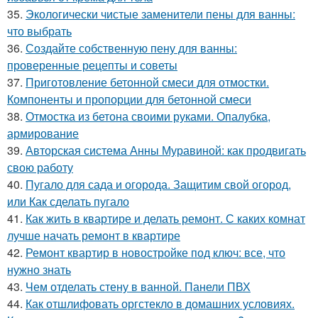
35.
Экологически чистые заменители пены для ванны:
что выбрать
36.
Создайте собственную пену для ванны:
проверенные рецепты и советы
37.
Приготовление бетонной смеси для отмостки.
Компоненты и пропорции для бетонной смеси
38.
Отмостка из бетона своими руками. Опалубка,
армирование
39.
Авторская система Анны Муравиной: как продвигать
свою работу
40.
Пугало для сада и огорода. Защитим свой огород,
или Как сделать пугало
41.
Как жить в квартире и делать ремонт. С каких комнат
лучше начать ремонт в квартире
42.
Ремонт квартир в новостройке под ключ: все, что
нужно знать
43.
Чем отделать стену в ванной. Панели ПВХ
44.
Как отшлифовать оргстекло в домашних условиях.