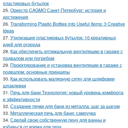
пластиковых бутылок
25.
Оркестр CAGMO Санкт-Петербург: история и
достижения
26.
Transforming Plastic Bottles into Useful Items: 3 Creative
Ideas
27.
Утилизация пластиковых бутылок: 10 креативных
идей для огорода
28.
Как обеспечить оптимальную вентиляцию в гараже с
подвалом или погребом
29.
Проектирование и установка вентиляции в гараже с
подвалом: основные принципы
30.
Как использовать малярную сетку для шлифовки
шпаклевки
31.
Печь для бани Технология: новый уровень комфорта
и эффективности
32.
Создание печки для бани из металла: шаг за шагом
33.
Металлическая печь для бани: самоучка
34.
Сделай свою собственную пену для ванны и
избавься от крема для тела