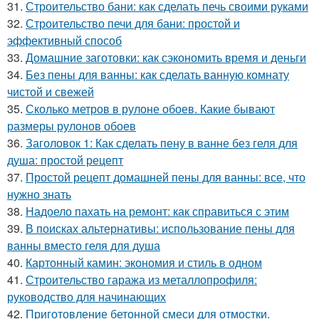
31.
Строительство бани: как сделать печь своими руками
32.
Строительство печи для бани: простой и
эффективный способ
33.
Домашние заготовки: как сэкономить время и деньги
34.
Без пены для ванны: как сделать ванную комнату
чистой и свежей
35.
Сколько метров в рулоне обоев. Какие бывают
размеры рулонов обоев
36.
Заголовок 1: Как сделать пену в ванне без геля для
душа: простой рецепт
37.
Простой рецепт домашней пены для ванны: все, что
нужно знать
38.
Надоело пахать на ремонт: как справиться с этим
39.
В поисках альтернативы: использование пены для
ванны вместо геля для душа
40.
Картонный камин: экономия и стиль в одном
41.
Строительство гаража из металлопрофиля:
руководство для начинающих
42.
Приготовление бетонной смеси для отмостки.