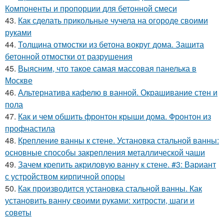
Компоненты и пропорции для бетонной смеси
43.
Как сделать прикольные чучела на огороде своими
руками
44.
Толщина отмостки из бетона вокруг дома. Защита
бетонной отмостки от разрушения
45.
Выясним, что такое самая массовая панелька в
Москве
46.
Альтернатива кафелю в ванной. Окрашивание стен и
пола
47.
Как и чем обшить фронтон крыши дома. Фронтон из
профнастила
48.
Крепление ванны к стене. Установка стальной ванны:
основные способы закрепления металлической чаши
49.
Зачем крепить акриловую ванну к стене. #3: Вариант
с устройством кирпичной опоры
50.
Как производится установка стальной ванны. Как
установить ванну своими руками: хитрости, шаги и
советы