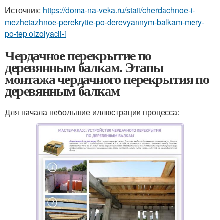
Источник:
https://doma-na-veka.ru/stati/cherdachnoe-i-
mezhetazhnoe-perekrytie-po-derevyannym-balkam-mery-
po-teploizolyacii-i
Чердачное перекрытие по
деревянным балкам. Этапы
монтажа чердачного перекрытия по
деревянным балкам
Для начала небольшие иллюстрации процесса: