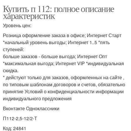
Купить п 112: полное описание
характеристик
Уровень цен:
Розница оформление заказа в офисе; Интернет Старт
*начальный уровень выгоды; Интернет 1..5 *пять
ступеней:
больше заказов - больше выгода; Интернет Опт
*максимальная выгода; Интернет VIP *индивидуальная
скидка.
* дейстуют только для заказов, оформленных на сайте ,
по типовым шаблонам договоров и счетов, обяза­тель­но
принятие Условий о конфи­ден­циальности инфор­ма­ции
инди­видуаль­ного пред­ло­жения
Вконтакте Одноклассники
П112-2,5-12/2-Т
Код: 24841