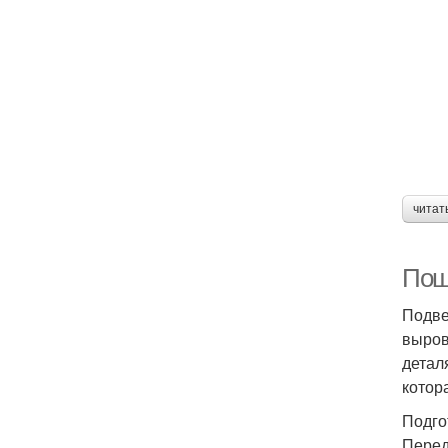
читат
Пош
Подве
выров
детал
котор
Подго
Перед