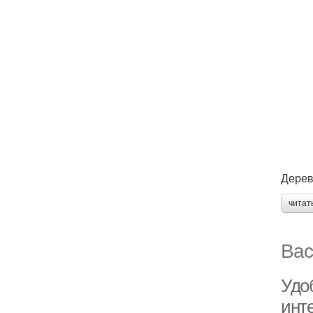
Дерев
читат
Вас
Удо
инт