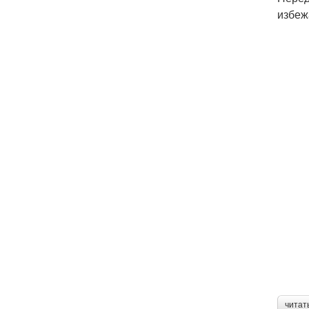
избеж
читат