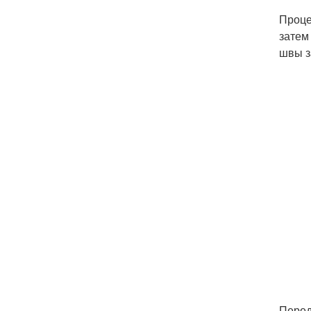
Проце
затем
швы з
Перед