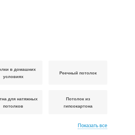
олки в домашних
Реечный потолок
условиях
тна для натяжных
Потолок из
потолков
гипсокартона
Показать все
огоуровневые
Фигурные потолки