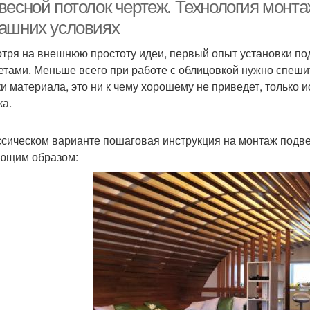
гипсокартона
потолки
весной потолок чертеж. Технология монта
ашних условиях
тря на внешнюю простоту идеи, первый опыт установки под
Двухуровневые
Потолки в доме
Потол
етами. Меньше всего при работе с облицовкой нужно спеши
потолки
ки материала, это ни к чему хорошему не приведет, только
ка.
Потолки по балкам
Натяжной потолок
ссическом варианте пошаговая инструкция на монтаж подве
ющим образом: