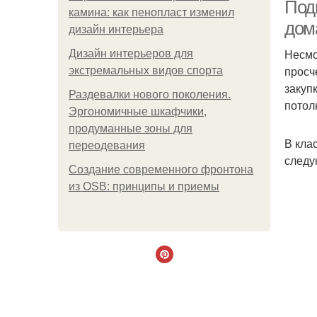
Под
камина: как пенопласт изменил
дом
дизайн интерьера
Несмо
Дизайн интерьеров для
просч
экстремальных видов спорта
закуп
Раздевалки нового поколения.
потол
Эргономичные шкафчики,
продуманные зоны для
В кла
переодевания
следу
Создание современного фронтона
из OSB: принципы и приемы