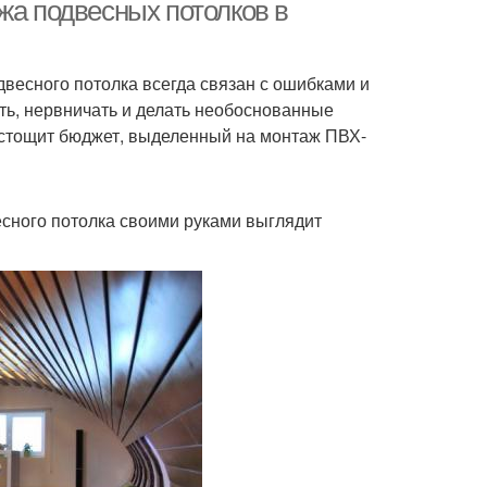
потолки
жа подвесных потолков в
весного потолка всегда связан с ошибками и
ок в частном доме
Красивый потолок
ть, нервничать и делать необоснованные
 истощит бюджет, выделенный на монтаж ПВХ-
сного потолка своими руками выглядит