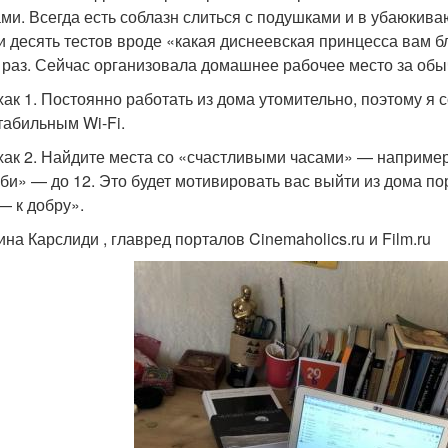
ами. Всегда есть соблазн слиться с подушками и в убаюки
и десять тестов вроде «какая диснеевская принцесса вам б
 раз. Сейчас организовала домашнее рабочее место за об
ак 1. Постоянно работать из дома утомительно, поэтому я
стабильным Wi-Fi.
ак 2. Найдите места со «счастливыми часами» — например, в
би» — до 12. Это будет мотивировать вас выйти из дома по
— к добру».
ина Карслиди , главред порталов Cinemaholics.ru и Film.ru