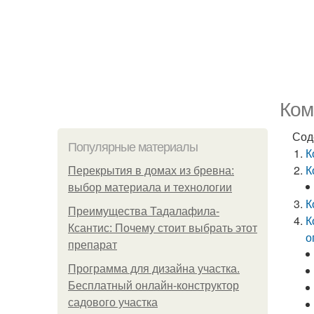
Ком
Сод
Популярные материалы
К
К
Перекрытия в домах из бревна:
выбор материала и технологии
К
Преимущества Тадалафила-
К
Ксантис: Почему стоит выбрать этот
о
препарат
Программа для дизайна участка.
Бесплатный онлайн-конструктор
садового участка