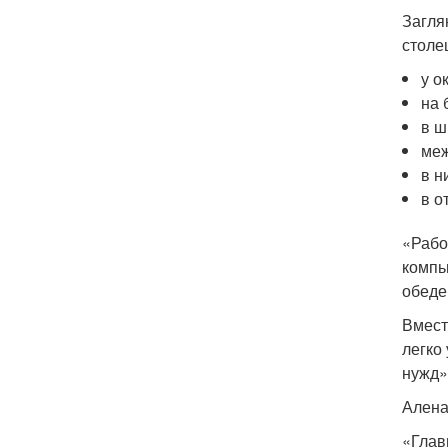
Загля
столе
у о
на 
в ш
меж
в н
в о
«Рабо
компь
обеде
Вмест
легко
нужд»
Алена
«Глав