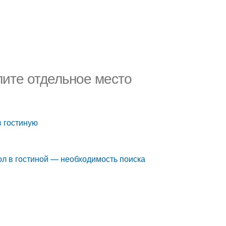
лите отдельное место
о
в гостиную
ол в гостиной — необходимость поиска