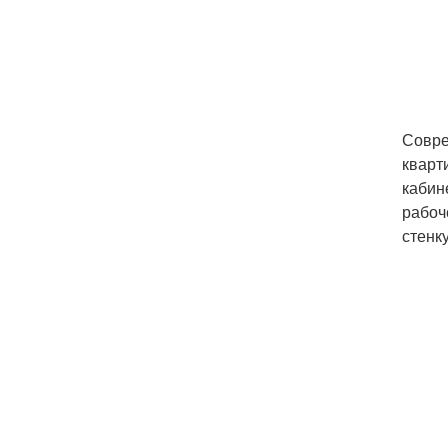
Совре
кварт
кабин
рабоч
стенк