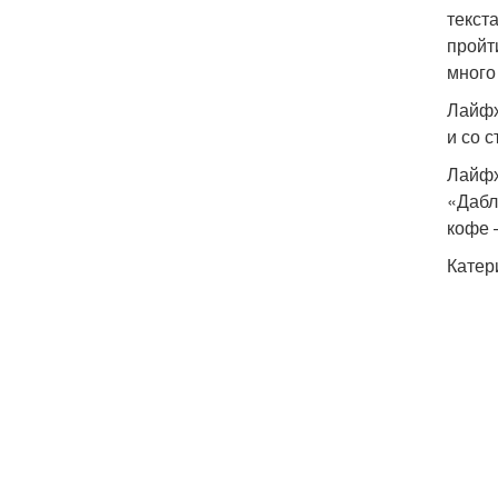
текст
пройт
много
Лайфх
и со 
Лайфх
«Дабл
кофе 
Катер