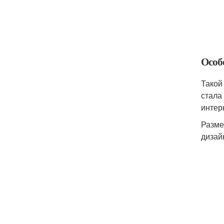
Особ
Такой
стала
интер
Разме
дизай