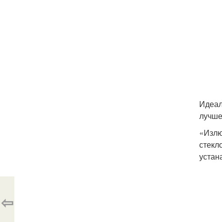
Идеал
лучше
«Излю
стекл
устан
⇦