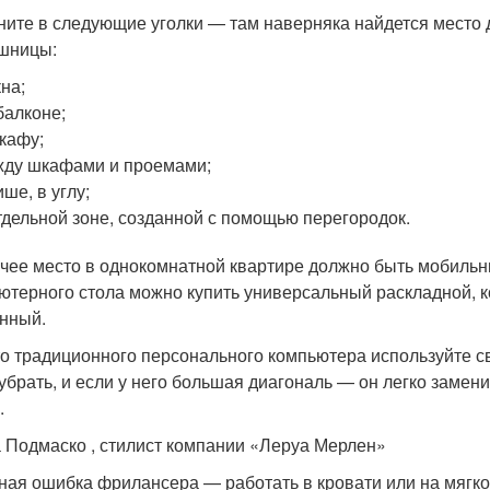
ните в следующие уголки — там наверняка найдется место д
шницы:
кна;
балконе;
кафу;
ду шкафами и проемами;
ише, в углу;
тдельной зоне, созданной с помощью перегородок.
чее место в однокомнатной квартире должно быть мобиль
ютерного стола можно купить универсальный раскладной, к
нный.
о традиционного персонального компьютера используйте св
 убрать, и если у него большая диагональ — он легко замени
.
 Подмаско , стилист компании «Леруа Мерлен»
ная ошибка фрилансера — работать в кровати или на мягко