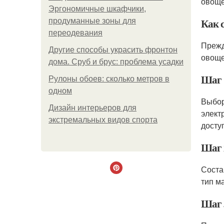
овоще
Эргономичные шкафчики,
Как с
продуманные зоны для
переодевания
Прежд
Другие способы украсить фронтон
овоще
дома. Сруб и брус: проблема усадки
Шаг 
Рулоны обоев: сколько метров в
одном
Выбор
Дизайн интерьеров для
элект
экстремальных видов спорта
досту
Шаг 
Соста
тип м
Шаг 