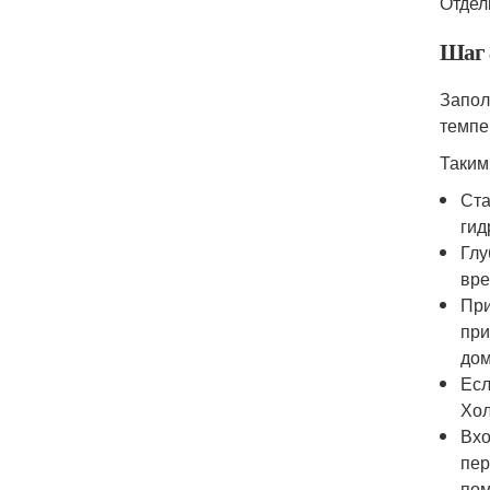
Отдел
Шаг 
Запол
темпе
Таким
Ста
гид
Глу
вре
При
при
дом
Есл
Хол
Вхо
пер
пом