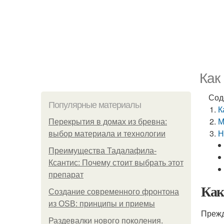
Как
Сод
Популярные материалы
К
М
Перекрытия в домах из бревна:
Н
выбор материала и технологии
Преимущества Тадалафила-
Ксантис: Почему стоит выбрать этот
препарат
Как
Создание современного фронтона
из OSB: принципы и приемы
Прежд
Раздевалки нового поколения.