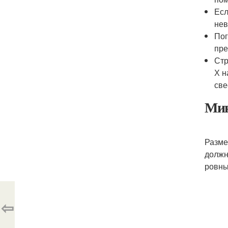
Есл
нев
Пог
пре
Стр
Х н
све
Мин
Разме
должн
ровны
⇦