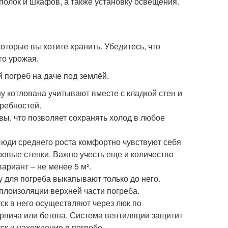
 полок и шкафов, а также установку освещения.
оторые вы хотите хранить. Убедитесь, что
го урожая.
 погреб на даче под землёй.
у котлована учитывают вместе с кладкой стен и
требностей.
ы, что позволяет сохранять холод в любое
Люди среднего роста комфортно чувствуют себя
тровые стенки. Важно учесть еще и количество
ариант – не менее 5 м².
у для погреба выкапывают только до него.
лоизоляции верхней части погреба.
уск в него осуществляют через люк по
пича или бетона. Система вентиляции защитит
ск и нахождение в погребе.