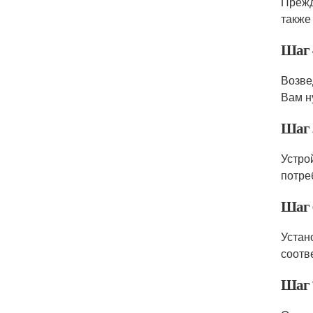
Прежд
также
Шаг 4
Возве
Вам н
Шаг 
Устро
потре
Шаг 6
Устан
соотв
Шаг 