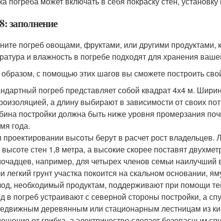
ка погреба может включать в себя покраску стен, установку
8: заполнение
ните погреб овощами, фруктами, или другими продуктами, к
ратура и влажность в погребе подходят для хранения ваше
 образом, с помощью этих шагов вы сможете построить свой
ндартный погреб представляет собой квадрат 4х4 м. Ширин
роизоляцией, а длину выбирают в зависимости от своих по
бина постройки должна быть ниже уровня промерзания почв
мя года.
 проектировании высоты берут в расчет рост владельцев. 
 высоте стен 1,8 метра, а высокие скорее поставят двухме
очадцев, например, для четырех членов семьи наилучший в
и легкий грунт участка покоится на скальном основании, ям
од, необходимый продуктам, поддерживают при помощи теп
д в погреб устраивают с северной стороны постройки, а сп
едвижным деревянным или стационарным лестницам из кир
ещение от грибка, а электричество сделает безопасным спу