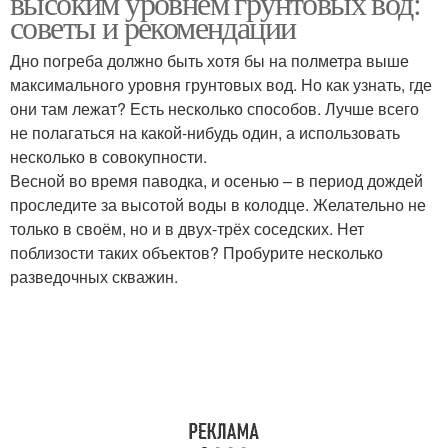
высоким уровнем грунтовых вод:
советы и рекомендации
Дно погреба должно быть хотя бы на полметра выше
максимального уровня грунтовых вод. Но как узнать, где
Бетонный погреб
Погреб из пластика
они там лежат? Есть несколько способов. Лучше всего
не полагаться на какой-нибудь один, а использовать
несколько в совокупности.
Весной во время паводка, и осенью – в период дождей
Пристенный погреб
Погреб из кирпича
проследите за высотой воды в колодце. Желательно не
только в своём, но и в двух-трёх соседских. Нет
поблизости таких объектов? Пробурите несколько
разведочных скважин.
Наземные погреба
Пластиковые погреба
Сборный погреб
Погреба для дачи