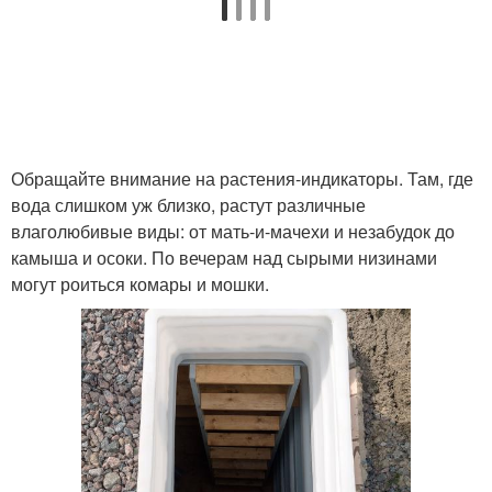
Недорогой погреб
Погреб на даче
Обращайте внимание на растения-индикаторы. Там, где
Бюджетный погреб
Винный погреб
вода слишком уж близко, растут различные
влаголюбивые виды: от мать-и-мачехи и незабудок до
камыша и осоки. По вечерам над сырыми низинами
могут роиться комары и мошки.
Земляной погреб
Чертежи для погреба
Погреба на дачном
Вход в погреб
участке