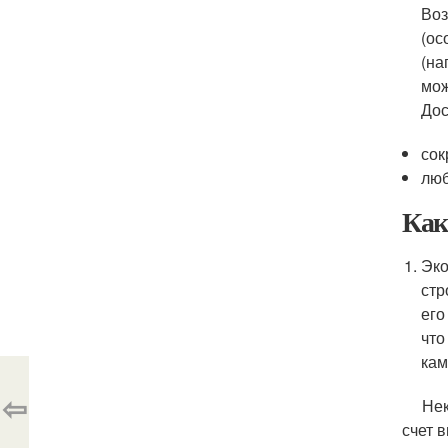
Воз
(ос
(на
мож
Дос
сок
люб
Как
Эко
стр
его
что
кам
⇦
Некот
счет 