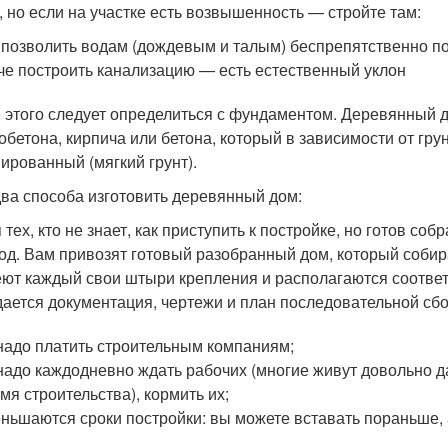
, но если на участке есть возвышенность — стройте там:
 позволить водам (дождевым и талым) беспрепятственно по
че построить канализацию — есть естественный уклон
 этого следует определиться с фундаментом. Деревянный д
обетона, кирпича или бетона, который в зависимости от гр
ированный (мягкий грунт).
два способа изготовить деревянный дом:
 тех, кто не знает, как приступить к постройке, но готов со
од. Вам привозят готовый разобранный дом, который соби
ют каждый свои штыри крепления и располагаются соотве
ается документация, чертежи и план последовательной сбо
надо платить строительным компаниям;
надо каждодневно ждать рабочих (многие живут довольно да
мя строительства), кормить их;
ньшаются сроки постройки: вы можете вставать пораньше, 