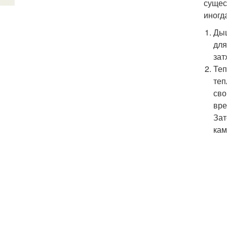
сущес
иногд
Дыш
для
зат
Теп
теп
сво
вре
Зат
кам