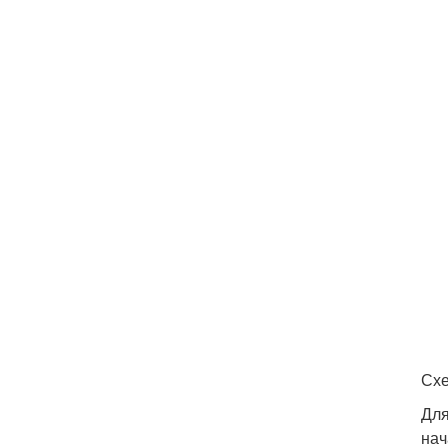
Схе
Для
нач