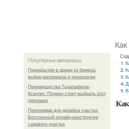
Как
Сод
Популярные материалы
К
К
Перекрытия в домах из бревна:
К
выбор материала и технологии
Д
Преимущества Тадалафила-
В
Ксантис: Почему стоит выбрать этот
Как
препарат
Программа для дизайна участка.
Бесплатный онлайн-конструктор
садового участка