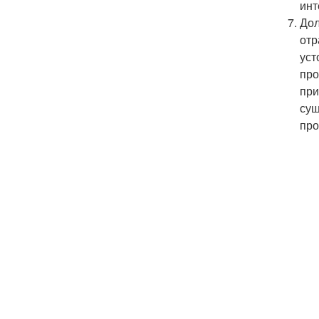
инт
Дол
отр
уст
про
при
сущ
про