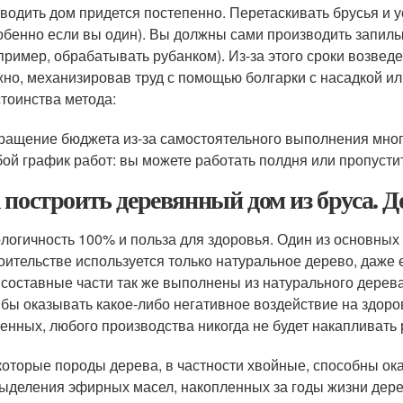
водить дом придется постепенно. Перетаскивать брусья и у
обенно если вы один). Вы должны сами производить запилы,
пример, обрабатывать рубанком). Из-за этого сроки возвед
но, механизировав труд с помощью болгарки с насадкой и
тоинства метода:
ращение бюджета из-за самостоятельного выполнения многи
ой график работ: вы можете работать полдня или пропустит
 построить деревянный дом из бруса. Д
логичность 100% и польза для здоровья. Один из основных
оительстве используется только натуральное дерево, даже 
 составные части так же выполнены из натурального дерева
 бы оказывать какое-либо негативное воздействие на здор
енных, любого производства никогда не будет накапливат
орые породы дерева, в частности хвойные, способны оказ
выделения эфирных масел, накопленных за годы жизни дере