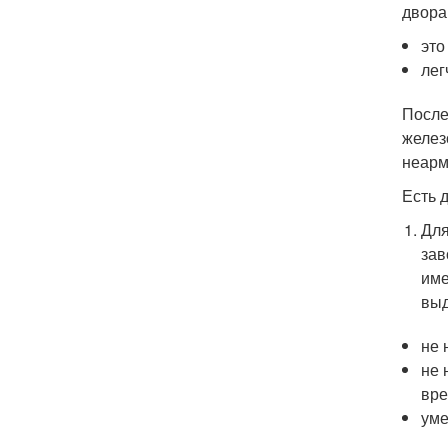
двора
это
лег
После
желез
неарм
Есть 
Для
зав
име
выд
не 
не 
вре
уме