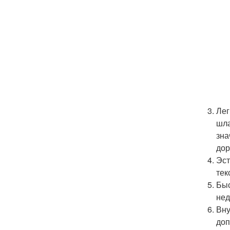
Лег
шла
зна
дор
Эст
тек
Быс
нед
Вну
доп