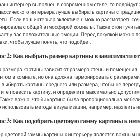
ваш интерьер выполнен в современном стиле, то подойдут
лассического интерьера лучше выбирать картины с традици
еты. Если ваш интерьер эклектичен, можно рассмотреть соч
нировала с общей атмосферой комнаты. Также стоит учитыв
ает у вас положительные эмоции. Перед покупкой можно по
вки, чтобы лучше понять, что подойдет.
ос 2: Как выбрать размер картины в зависимости о
 размера картины зависит от размера стены и помещения.
нтом в комнате, но она должна гармонировать с размерам
 выбирать картины среднего или размера, чтобы не перегру
тите повесить картину, и определите максимально допустим
 Также важно, чтобы картина была пропорциональна мебели
 использовать методы визуализации, например, наклеить н
ос 3: Как подобрать цветовую гамму картины к инт
р цветовой гаммы картины к интерьеру является важным ш