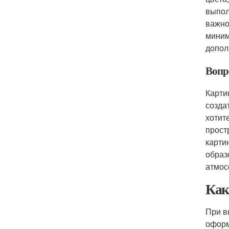
выпол
важно
миним
допол
Вопро
Карти
созда
хотит
прост
карти
образ
атмос
Как
При в
оформ