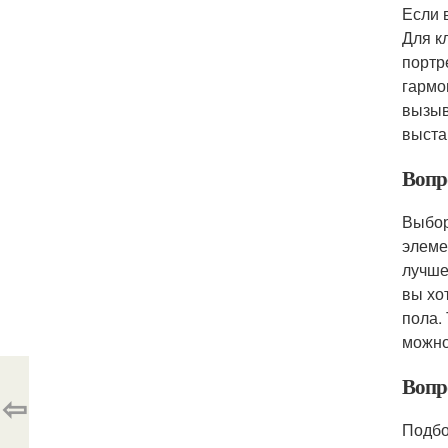
Если 
Для к
портр
гармо
вызыв
выста
Вопр
Выбор
элеме
лучше
вы хо
пола.
можно
Вопр
⇦
Подбо