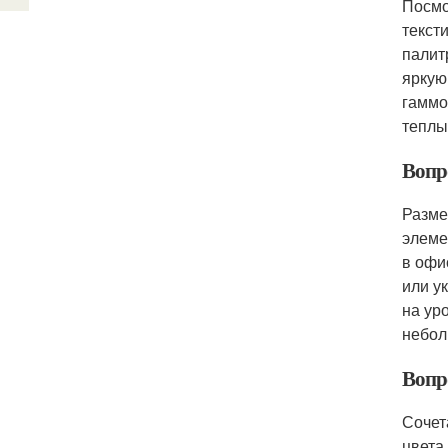
Посмо
текст
палит
яркую
гаммо
теплы
Вопро
Разме
элеме
в офи
или у
на ур
небол
Вопро
Сочет
цвета