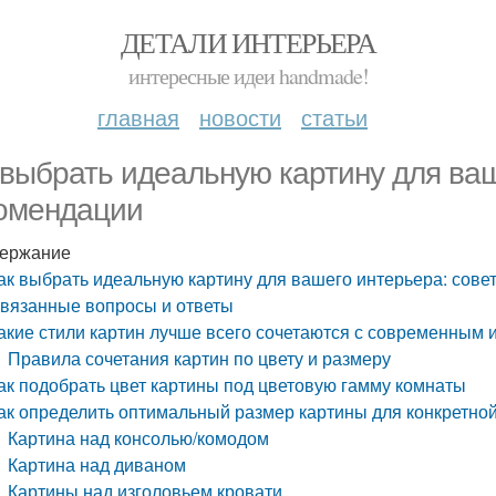
ДЕТАЛИ ИНТЕРЬЕРА
интересные идеи handmade!
главная
новости
статьи
 выбрать идеальную картину для ваш
омендации
ержание
ак выбрать идеальную картину для вашего интерьера: сове
вязанные вопросы и ответы
акие стили картин лучше всего сочетаются с современным
Правила сочетания картин по цвету и размеру
ак подобрать цвет картины под цветовую гамму комнаты
ак определить оптимальный размер картины для конкретно
Картина над консолью/комодом
Картина над диваном
Картины над изголовьем кровати