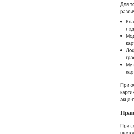
Для т
разли
Кла
под
Мод
кар
Лоф
гра
Мин
кар
При о
карти
акцен
Прав
При с
цвето