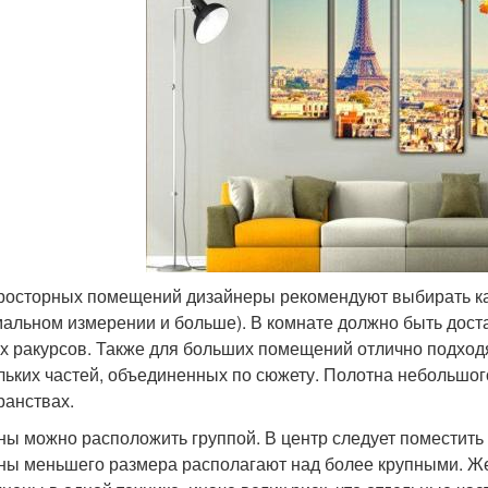
росторных помещений дизайнеры рекомендуют выбирать ка
альном измерении и больше). В комнате должно быть доста
х ракурсов. Также для больших помещений отлично подход
льких частей, объединенных по сюжету. Полотна небольшо
ранствах.
ны можно расположить группой. В центр следует поместить
ны меньшего размера располагают над более крупными. Ж