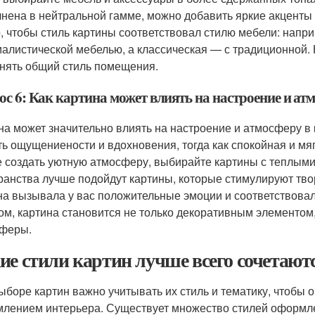
нена в нейтральной гамме, можно добавить яркие акценты 
, чтобы стиль картины соответствовал стилю мебели: напр
алистической мебелью, а классическая — с традиционной. 
нять общий стиль помещения.
с 6: Как картина может влиять на настроение и ат
на может значительно влиять на настроение и атмосферу в 
ть ощущениености и вдохновения, тогда как спокойная и мя
е создать уютную атмосферу, выбирайте картины с теплыми
ранства лучше подойдут картины, которые стимулируют тво
на вызывала у вас положительные эмоции и соответствова
ом, картина становится не только декоративным элементом
феры.
ие стили картин лучше всего сочетают
ыборе картин важно учитывать их стиль и тематику, чтобы 
лением интерьера. Существует множество стилей оформлен