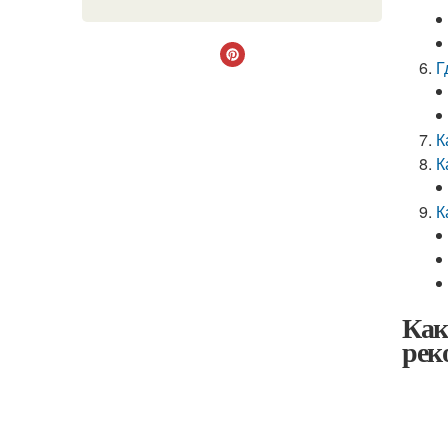
Г
К
К
К
Как
рек