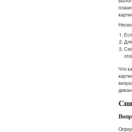
выпол
плане
карти
Неско
Есл
Для
Сюж
это
Что к
карти
визуа
диван
Свя
Вопр
Опред