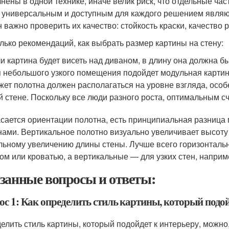
нены в одной технике, иначе велик риск, что отдельные час
 универсальным и доступным для каждого решением являют
н важно проверить их качество: стойкость краски, качество
лько рекомендаций, как выбрать размер картины на стену:
и картина будет висеть над диваном, в длину она должна б
 небольшого узкого помещения подойдет модульная картин
ет полотна должен располагаться на уровне взгляда, осо
й стене. Поскольку все люди разного роста, оптимальным счи
асается ориентации полотна, есть принципиальная разниц
нами. Вертикальное полотно визуально увеличивает высоту
льному увеличению длины стены. Лучше всего горизонталь
ом или кроватью, а вертикальные — для узких стен, наприм
занные вопросы и ответы:
ос 1: Как определить стиль картины, который подой
елить стиль картины, который подойдет к интерьеру, можн