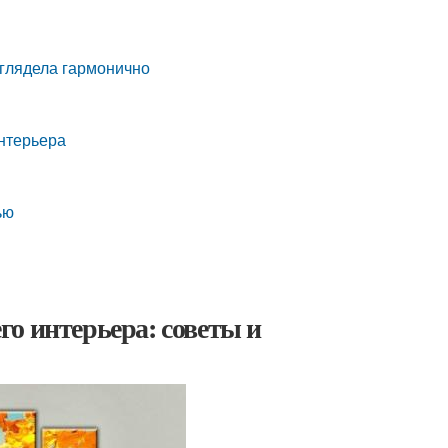
ыглядела гармонично
интерьера
ью
о интерьера: советы и