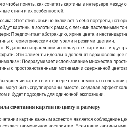
ого чтобы понять, как сочетать картины в интерьере между 
чные стили и их особенностей.
ссика: Этот стиль обычно включает в себя портреты, натюр
ойдут картины в золотых рамах, с легкими пастельными то
ерн: Предпочитает абстракцию, яркие цвета и нестандартн
тины с геометрическими фигурами и резкими цветами.
т: В данном направлении используются картины с индуст
ффити. Эти элементы идеально дополнят вдохновляющее п
имализм: Подразумевает использование множества простых
тины с пространственными мотивами и сдержанной цветов
бъединении картин в интерьере стоит помнить о сочетании
ны могут быть сгруппированы вместе, создавая эффект колл
том и будет подходить для одиночной экспозиции.
ила сочетания картин по цвету и размеру
очетании картин важным аспектом является соблюдение ц
в создаст гармоничное восприятие. Если ваши картины име