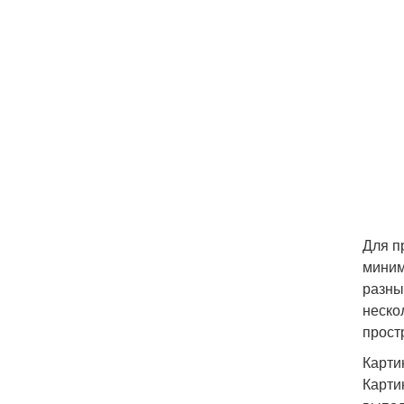
Для п
миним
разны
неско
прост
Карти
Карти