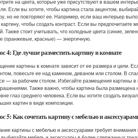
трите на цвета, которые уже присутствуют в вашем интерьер
иля. Если вы хотите, чтобы картина стала акцентом, выби
ру, но не повторяют ее. Например, если ваш интерьер вып
 картину, чтобы создать контраст. Если вы предпочитаете м
й. Также стоит учитывать, что холодные цвета (синие, зел
е (оранжевые, красные) — энергичную.
с 4: Где лучше разместить картину в комнате
щение картины в комнате зависит от ее размера и цели. Ес
нтом, повесьте ее над камином, диваном или столом. В спа
се — за рабочим столом. Избегайте размещения картины в 
крашениями. Также важно, чтобы картина была размещена н
овне глаз среднего человека. Если вы хотите создать визуа
ьших картин в виде композиции.
с 5: Как сочетать картину с мебелью и аксессуарам
ание картины с мебелью и аксессуарами требует внимания 
, выбирайте мебель и аксессуары в более сдержанных тонах